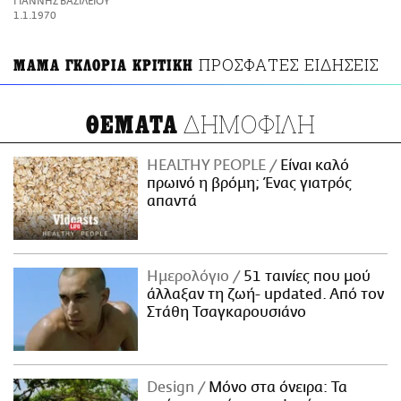
ΓΙΑΝΝΗΣ ΒΑΣΙΛΕΙΟΥ
ΑΜΠΑ
1.1.1970
PRINT
ΠΡΟΣΦΑΤΕΣ ΕΙΔΗΣΕΙΣ
ΜΑΜΑ ΓΚΛΟΡΙΑ ΚΡΙΤΙΚΗ
ΔΗΜΟΦΙΛΗ
ΘΕΜΑΤΑ
HEALTHY PEOPLE
Είναι καλό
πρωινό η βρόμη; Ένας γιατρός
απαντά
Ημερολόγιο
51 ταινίες που μού
άλλαξαν τη ζωή- updated. Aπό τον
Στάθη Τσαγκαρουσιάνο
Design
Μόνο στα όνειρα: Τα