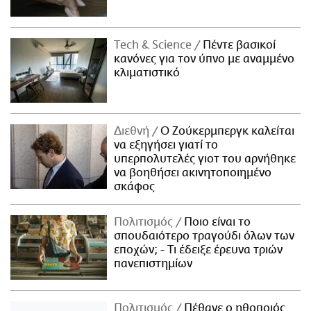
Τech & Science
Πέντε βασικοί
κανόνες για τον ύπνο με αναμμένο
κλιματιστικό
Διεθνή
Ο Ζούκερμπεργκ καλείται
να εξηγήσει γιατί το
υπερπολυτελές γιοτ του αρνήθηκε
να βοηθήσει ακινητοποιημένο
σκάφος
Πολιτισμός
Ποιο είναι το
σπουδαιότερο τραγούδι όλων των
εποχών; - Τι έδειξε έρευνα τριών
πανεπιστημίων
Πολιτισμός
Πέθανε ο ηθοποιός