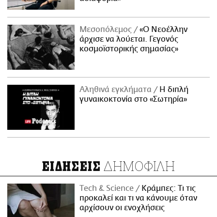
Μεσοπόλεμος
«Ο Νεοέλλην
άρχισε να λούεται. Γεγονός
κοσμοϊστορικής σημασίας»
Αληθινά εγκλήματα
Η διπλή
γυναικοκτονία στο «Σωτηρία»
ΔΗΜΟΦΙΛΗ
ΕΙΔΗΣΕΙΣ
Τech & Science
Κράμπες: Τι τις
προκαλεί και τι να κάνουμε όταν
αρχίσουν οι ενοχλήσεις