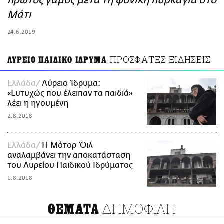
πρώτος γάμος μετά τη φονική πυρκαγιά στο
ΑΜΠΑ
Μάτι
PRINT
24.6.2019
ΠΡΟΣΦΑΤΕΣ ΕΙΔΗΣΕΙΣ
ΛΥΡΕΙΟ ΠΑΙΔΙΚΟ ΙΔΡΥΜΑ
Ελλάδα
Λύρειο Ίδρυμα:
«Ευτυχώς που έλειπαν τα παιδιά»
λέει η ηγουμένη
2.8.2018
Ελλάδα
Η Μότορ Όιλ
αναλαμβάνει την αποκατάσταση
του Λυρείου Παιδικού Ιδρύματος
1.8.2018
ΔΗΜΟΦΙΛΗ
ΘΕΜΑΤΑ