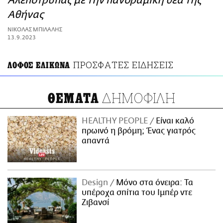
Αλεπότρυπας με την πανοραμική θέα της
ΑΜΠΑ
Αθήνας
PRINT
ΝΙΚΟΛΑΣ ΜΠΙΛΑΛΗΣ
13.9.2023
ΠΡΟΣΦΑΤΕΣ ΕΙΔΗΣΕΙΣ
ΛΟΦΟΣ ΕΛΙΚΩΝΑ
ΔΗΜΟΦΙΛΗ
ΘΕΜΑΤΑ
HEALTHY PEOPLE
Είναι καλό
πρωινό η βρόμη; Ένας γιατρός
απαντά
Design
Μόνο στα όνειρα: Τα
υπέροχα σπίτια του Ιμπέρ ντε
Ζιβανσί