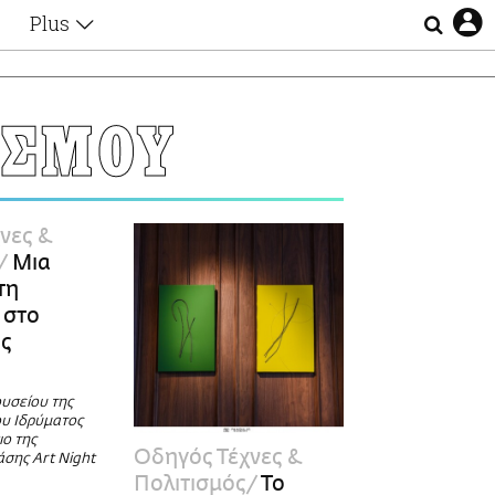
Plus
Θέματα
Συνεντεύξεις
Videos
ΙΣΜΟΥ
τα
Αφιερώματα
Ζώδια
Εξομολογήσεις
Blogs
η
νες &
Οι Αθηναίοι
Μια
Απώλειες
τη
Lgbtqi+
 στο
Επιλογές
ης
ουσείου της
ου Ιδρύματος
ιο της
Οδηγός Τέχνες &
άσης Art Night
Πολιτισμός
Το