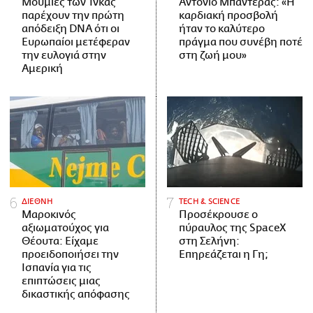
Μούμιες των Ίνκας
Αντόνιο Μπαντέρας: «Η
παρέχουν την πρώτη
καρδιακή προσβολή
απόδειξη DNA ότι οι
ήταν το καλύτερο
Ευρωπαίοι μετέφεραν
πράγμα που συνέβη ποτέ
την ευλογιά στην
στη ζωή μου»
Αμερική
ΔΙΕΘΝΗ
ΤECH & SCIENCE
Μαροκινός
Προσέκρουσε ο
αξιωματούχος για
πύραυλος της SpaceX
Θέουτα: Είχαμε
στη Σελήνη:
προειδοποιήσει την
Επηρεάζεται η Γη;
Ισπανία για τις
επιπτώσεις μιας
δικαστικής απόφασης