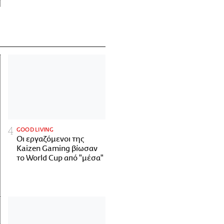
GOOD LIVING
Οι εργαζόμενοι της
Kaizen Gaming βίωσαν
το World Cup από "μέσα"