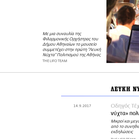
Με μια συναυλία της
Φιλαρμονικής Ορχήστρας του
Δήμου Αθηναίων το μουσείο
συμμετέχει στην πρώτη "Λευκή
Νύχτα" Πολιτισμού της Αθήνας
THE LIFO TEAM
ΛΕΥΚΗ Ν
Οδηγός Τέχ
14.9.2017
νύχτα» πολ
Mικροί και μεγ
από το συνηθι
εκδηλώσεις