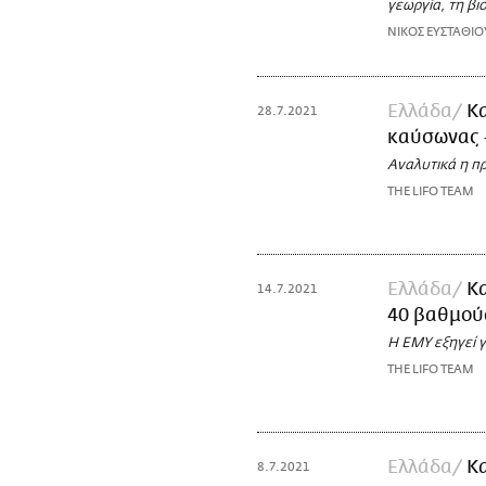
γεωργία, τη βι
ΝΙΚΟΣ ΕΥΣΤΑΘΙΟ
Ελλάδα
Κα
28.7.2021
καύσωνας -
Αναλυτικά η π
THE LIFO TEAM
Ελλάδα
Κα
14.7.2021
40 βαθμού
Η ΕΜΥ εξηγεί γ
THE LIFO TEAM
Ελλάδα
Κα
8.7.2021