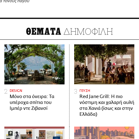
α τόνους πάγου
ΔΗΜΟΦΙΛΗ
ΘΕΜΑΤΑ
DESIGN
ΓΕΥΣΗ
Μόνο στα όνειρα: Τα
Red Jane Grill: Η πιο
υπέροχα σπίτια του
νόστιμη και χαλαρή αυλή
Ιμπέρ ντε Ζιβανσί
στα Χανιά (ίσως και στην
Ελλάδα)