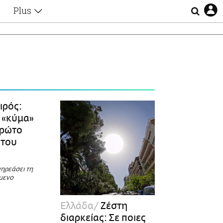
Plus
Θέματα
Συνεντεύξεις
Videos
τα
Αφιερώματα
Ζώδια
Εξομολογήσεις
Blogs
η
ιρός:
Οι Αθηναίοι
ο «κύμα»
Απώλειες
πρώτο
Lgbtqi+
 του
Επιλογές
πηρεάσει τη
μενο
Ελλάδα
Ζέστη
διαρκείας: Σε ποιες