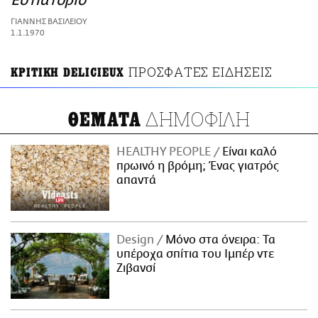
Εστιατόριο
ΑΜΠΑ
ΓΙΑΝΝΗΣ ΒΑΣΙΛΕΙΟΥ
PRINT
1.1.1970
ΠΡΟΣΦΑΤΕΣ ΕΙΔΗΣΕΙΣ
ΚΡΙΤΙΚΗ DELICIEUX
ΔΗΜΟΦΙΛΗ
ΘΕΜΑΤΑ
HEALTHY PEOPLE
Είναι καλό
πρωινό η βρόμη; Ένας γιατρός
απαντά
Design
Μόνο στα όνειρα: Τα
υπέροχα σπίτια του Ιμπέρ ντε
Ζιβανσί