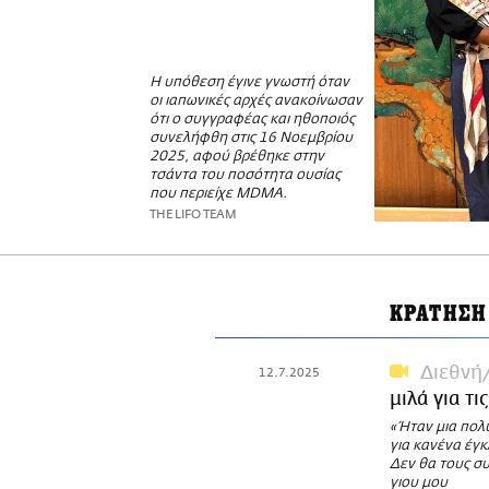
Η υπόθεση έγινε γνωστή όταν
οι ιαπωνικές αρχές ανακοίνωσαν
ότι ο συγγραφέας και ηθοποιός
συνελήφθη στις 16 Νοεμβρίου
2025, αφού βρέθηκε στην
τσάντα του ποσότητα ουσίας
που περιείχε MDMA.
THE LIFO TEAM
ΚΡΑΤΗΣΗ
Διεθνή
12.7.2025
μιλά για τ
«Ήταν μια πολ
για κανένα έγκ
Δεν θα τους σ
γιου μου