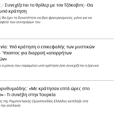
ς
Συνεχίζεται το θρίλερ με τον Τζόκοβιτς- Θα
 υπό κράτηση
 θα έχει τη δυνατότητα να βγει φρουρούμενος, μόνο για να
ραφείο των συνηγόρων του
νία: Υπό κράτηση ο επικεφαλής των μυστικών
 Ύποπτος για διαρροή «απορρήτων
ών»
ι ο μόνος που παραμένει υπό κράτηση όσο συνεχίζεται η έρευνα
αρυθυμιάδης: «Με κράτησαν επτά ώρες στο
»– Τι συνέβη στην Τουρκία
ς της Παμποντιακής Ομοσπονδίας Ελλάδος κατέληξε στα
ι την απέλαση