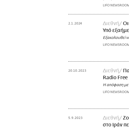
LIFO NEWSROO
Διεθνή
Οι
2.1.2024
Υπό εξαήμ
Εξακολουθεί ν
LIFO NEWSROO
Διεθνή
Πα
20.10.2023
Radio Free
Η απόφαση μετ
LIFO NEWSROO
Διεθνή
Ζο
5.9.2023
στο Ιράν π