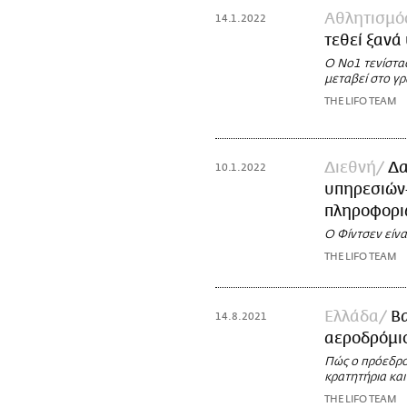
Αθλητισμό
14.1.2022
τεθεί ξανά
Ο Νο1 τενίστας
μεταβεί στο γ
THE LIFO TEAM
Διεθνή
Δα
10.1.2022
υπηρεσιών-
πληροφορι
Ο Φίντσεν είνα
THE LIFO TEAM
Ελλάδα
Β
14.8.2021
αεροδρόμιο
Πώς ο πρόεδρο
κρατητήρια κα
THE LIFO TEAM