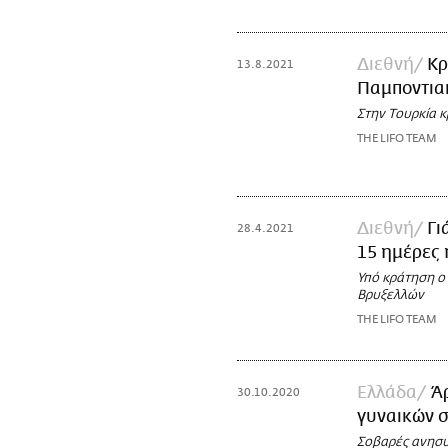
Διεθνή
Κρ
13.8.2021
Παμποντια
Στην Τουρκία κ
THE LIFO TEAM
Διεθνή
Γι
28.4.2021
15 ημέρες 
Υπό κράτηση ο 
Βρυξελλών
THE LIFO TEAM
Ελλάδα
Ά
30.10.2020
γυναικών 
Σοβαρές ανησυ