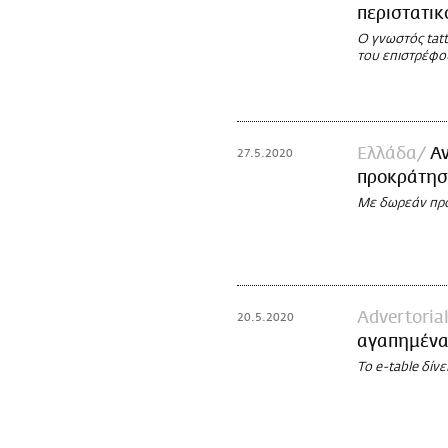
περιστατικ
Ο γνωστός tatt
του επιστρέφο
Ελλάδα
Αν
27.5.2020
προκράτηση
Με δωρεάν προκ
Advertoria
20.5.2020
αγαπημένα
Το e-table δίν