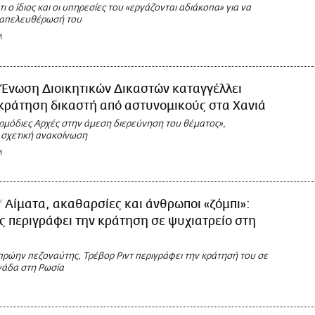
ι ο ίδιος και οι υπηρεσίες του «εργάζονται αδιάκοπα» για να
 απελευθέρωσή του
M
 Ένωση Διοικητικών Δικαστών καταγγέλλει
κράτηση δικαστή από αστυνομικούς στα Χανιά
αρμόδιες Αρχές στην άμεση διερεύνηση του θέματος»,
 σχετική ανακοίνωση
M
Αίματα, ακαθαρσίες και άνθρωποι «ζόμπι»:
 περιγράφει την κράτηση σε ψυχιατρείο στη
πρώην πεζοναύτης, Τρέβορ Ριντ περιγράφει την κράτησή του σε
νάδα στη Ρωσία