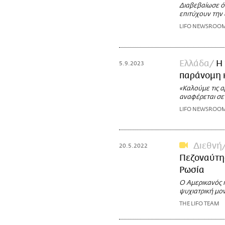
Διαβεβαίωσε ότ
επιτύχουν την
LIFO NEWSROO
Ελλάδα
Η
5.9.2023
παράνομη 
«Καλούμε τις 
αναφέρεται σε
LIFO NEWSROO
Διεθνή
20.5.2022
Πεζοναύτης
Ρωσία
Ο Αμερικανός 
ψυχιατρική μο
THE LIFO TEAM