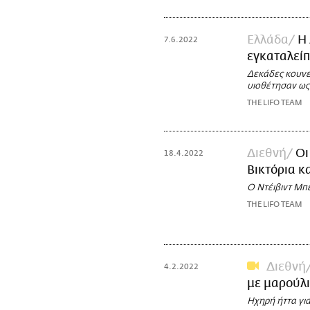
Ελλάδα
Η 
7.6.2022
εγκαταλείπ
Δεκάδες κουνε
υιοθέτησαν ως 
THE LIFO TEAM
Διεθνή
Οι
18.4.2022
Βικτόρια κα
Ο Ντέιβιντ Μπέ
THE LIFO TEAM
Διεθνή
4.2.2022
με μαρούλι
Ηχηρή ήττα γι