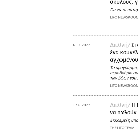
σκύλους, γ
Για να τα πατ
LIFO NEWSROO
Διεθνή
Στ
6.12.2022
ένα κουνέλ
αγχωμένους
Το πρόγραμμα,
αεροδρόμιο συ
των Ζώων του 
LIFO NEWSROO
Διεθνή
Η 
17.6.2022
να πωλούν 
Εκκρεμεί η υπο
THE LIFO TEAM