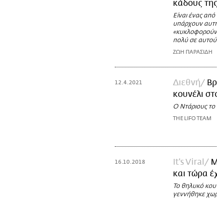
κάδους της
Είναι ένας απ
υπάρχουν αυτήν
«κυκλοφορούν»
πολύ σε αυτού
ΖΩΗ ΠΑΡΑΣΙΔΗ
Διεθνή
Βρ
12.4.2021
κουνέλι στ
Ο Ντάριους το 
THE LIFO TEAM
It's Viral
Μ
16.10.2018
και τώρα έ
To θηλυκό κουν
γεννήθηκε χωρί