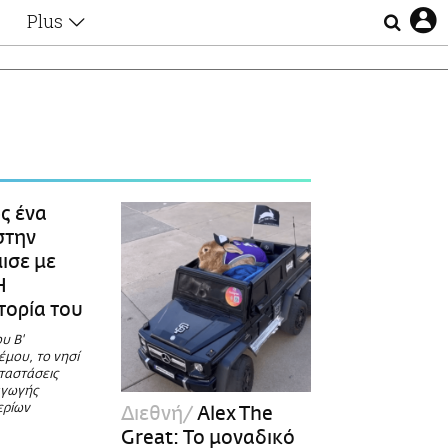
Plus
Θέματα
Συνεντεύξεις
Videos
τα
Αφιερώματα
Ζώδια
Εξομολογήσεις
Blogs
η
ς ένα
Οι Αθηναίοι
στην
Απώλειες
ισε με
Lgbtqi+
Η
Επιλογές
τορία του
υ Β'
μου, το νησί
ταστάσεις
αγωγής
ερίων
Διεθνή
Alex The
Great: Το μοναδικό