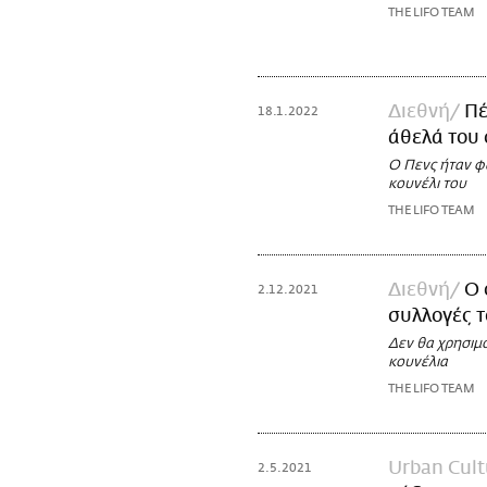
THE LIFO TEAM
Διεθνή
Πέ
18.1.2022
άθελά του 
Ο Πενς ήταν φ
κουνέλι του
THE LIFO TEAM
Διεθνή
Ο 
2.12.2021
συλλογές 
Δεν θα χρησιμο
κουνέλια
THE LIFO TEAM
Urban Cult
2.5.2021