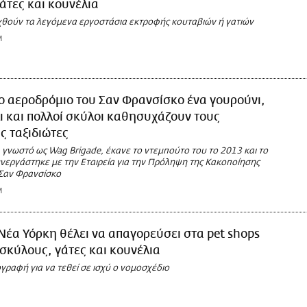
άτες και κουνέλια
αχθούν τα λεγόμενα εργοστάσια εκτροφής κουταβιών ή γατιών
M
ο αεροδρόμιο του Σαν Φρανσίσκο ένα γουρούνι,
ι και πολλοί σκύλοι καθησυχάζουν τους
 ταξιδιώτες
 γνωστό ως Wag Brigade, έκανε το ντεμπούτο του το 2013 και το
νεργάστηκε με την Εταιρεία για την Πρόληψη της Κακοποίησης
Σαν Φρανσίσκο
M
Νέα Υόρκη θέλει να απαγορεύσει στα pet shops
σκύλους, γάτες και κουνέλια
γραφή για να τεθεί σε ισχύ ο νομοσχέδιο