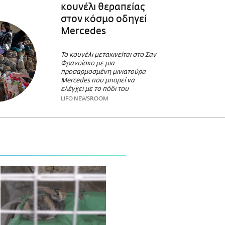
κουνέλι θεραπείας
στον κόσμο οδηγεί
Mercedes
To κουνέλι μετακινείται στο Σαν
Φρανσίσκο με μια
προσαρμοσμένη μινιατούρα
Mercedes που μπορεί να
ελέγχει με το πόδι του
LIFO NEWSROOM