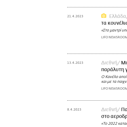
Ελλάδα
21.4.2023
τα κουνέλι
«Στο μαντρί υπ
LIFO NEWSROO
Διεθνή
Μι
13.4.2023
παράλυτη 
Ο Κανέλο απολά
και με τα παιχν
LIFO NEWSROO
Διεθνή
Πα
8.4.2023
στο αεροδ
«Το 2022 κατα