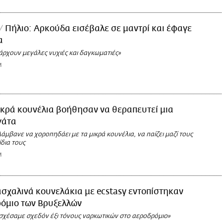
Πήλιο: Αρκούδα εισέβαλε σε μαντρί και έφαγε
α
άρχουν μεγάλες νυχιές και δαγκωματιές»
M
κρά κουνέλια βοήθησαν να θεραπευτεί μια
γάτα
μβανε να χοροπηδάει με τα μικρά κουνέλια, να παίζει μαζί τους
ίδια τους
M
σχαλινά κουνελάκια με ecstasy εντοπίστηκαν
ρόμιο των Βρυξελλών
σχέσαμε σχεδόν έξι τόνους ναρκωτικών στο αεροδρόμιο»