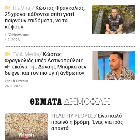
It's Viral
Κώστας Φραγκολιάς:
25χρονοι κάθονται σπίτι γιατί
παίρνουν επιδόματα, να τα
κόψουν
LifO Newsroom
4.1.2023
TV & Media
Κώστας
Φραγκολιάς υπέρ Λατινοπούλου:
«Η εικόνα της Δανάης Μπάρκα δεν
δείχνει και τον πιο υγιή άνθρωπο»
The LiFO team
26.6.2022
ΔΗΜΟΦΙΛΗ
ΘΕΜΑΤΑ
HEALTHY PEOPLE
Είναι καλό
πρωινό η βρόμη; Ένας γιατρός
απαντά