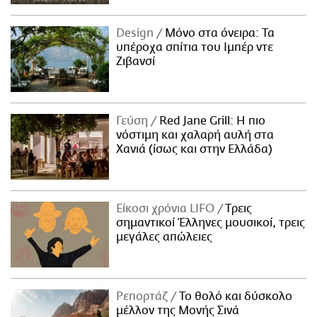
Design
Μόνο στα όνειρα: Τα
υπέροχα σπίτια του Ιμπέρ ντε
Ζιβανσί
Γεύση
Red Jane Grill: Η πιο
νόστιμη και χαλαρή αυλή στα
Χανιά (ίσως και στην Ελλάδα)
Είκοσι χρόνια LIFO
Tρεις
σημαντικοί Έλληνες μουσικοί, τρεις
μεγάλες απώλειες
Ρεπορτάζ
Το θολό και δύσκολο
μέλλον της Μονής Σινά