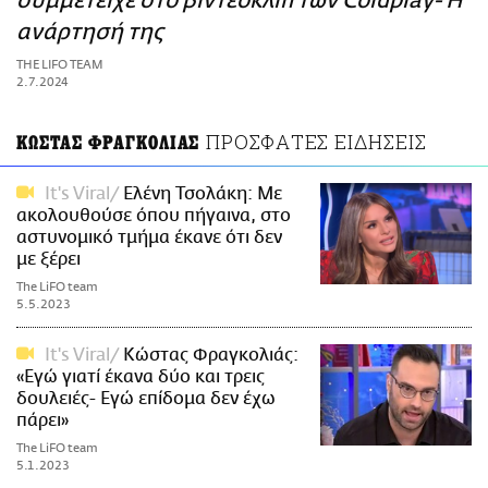
συμμετείχε στο βιντεοκλίπ των Coldplay- Η
ΑΜΠΑ
ανάρτησή της
PRINT
THE LIFO TEAM
2.7.2024
ΠΡΟΣΦΑΤΕΣ ΕΙΔΗΣΕΙΣ
ΚΩΣΤΑΣ ΦΡΑΓΚΟΛΙΑΣ
It's Viral
Ελένη Τσολάκη: Με
ακολουθούσε όπου πήγαινα, στο
αστυνομικό τμήμα έκανε ότι δεν
με ξέρει
The LiFO team
5.5.2023
It's Viral
Κώστας Φραγκολιάς:
«Εγώ γιατί έκανα δύο και τρεις
δουλειές- Εγώ επίδομα δεν έχω
πάρει»
The LiFO team
5.1.2023