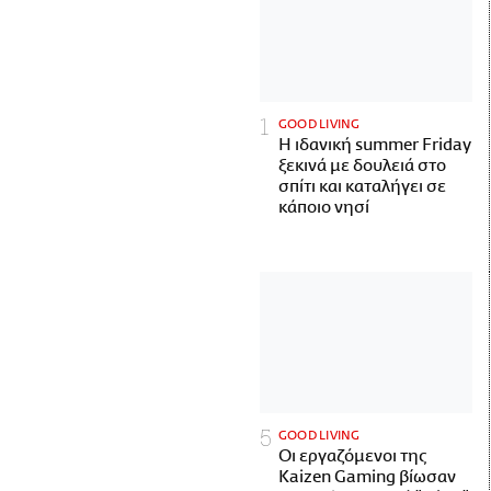
GOOD LIVING
Η ιδανική summer Friday
ξεκινά με δουλειά στο
σπίτι και καταλήγει σε
κάποιο νησί
GOOD LIVING
Οι εργαζόμενοι της
Kaizen Gaming βίωσαν