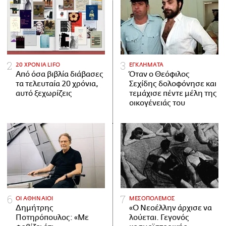
20 ΧΡΟΝΙΑ LIFO
ΕΓΚΛΗΜΑΤΑ
Από όσα βιβλία διάβασες
Όταν ο Θεόφιλος
τα τελευταία 20 χρόνια,
Σεχίδης δολοφόνησε και
αυτό ξεχωρίζεις
τεμάχισε πέντε μέλη της
οικογένειάς του
ΟΙ ΑΘΗΝΑΙΟΙ
ΜΕΣΟΠΟΛΕΜΟΣ
Δημήτρης
«Ο Νεοέλλην άρχισε να
Ποτηρόπουλος: «Με
λούεται. Γεγονός