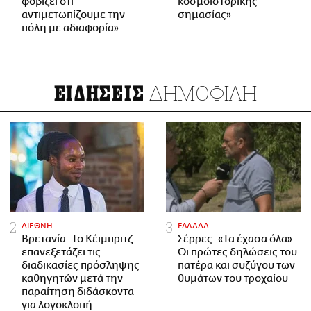
φοβίζει ότι
κοσμοϊστορικής
αντιμετωπίζουμε την
σημασίας»
πόλη με αδιαφορία»
ΔΗΜΟΦΙΛΗ
ΕΙΔΗΣΕΙΣ
ΔΙΕΘΝΗ
ΕΛΛΑΔΑ
Βρετανία: Το Κέιμπριτζ
Σέρρες: «Τα έχασα όλα» -
επανεξετάζει τις
Οι πρώτες δηλώσεις του
διαδικασίες πρόσληψης
πατέρα και συζύγου των
καθηγητών μετά την
θυμάτων του τροχαίου
παραίτηση διδάσκοντα
για λογοκλοπή