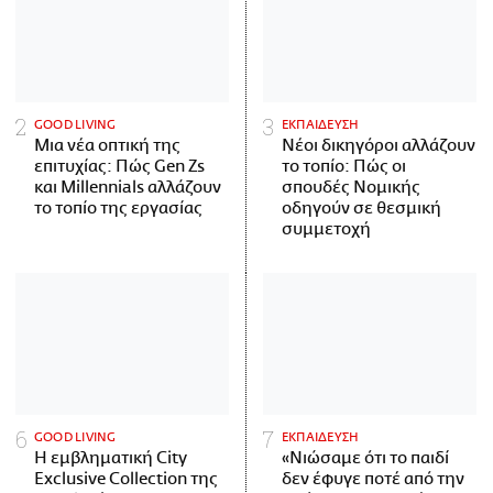
GOOD LIVING
ΕΚΠΑΙΔΕΥΣΗ
Μια νέα οπτική της
Νέοι δικηγόροι αλλάζουν
επιτυχίας: Πώς Gen Zs
το τοπίο: Πώς οι
και Millennials αλλάζουν
σπουδές Νομικής
το τοπίο της εργασίας
οδηγούν σε θεσμική
συμμετοχή
GOOD LIVING
ΕΚΠΑΙΔΕΥΣΗ
Η εμβληματική City
«Νιώσαμε ότι το παιδί
Exclusive Collection της
δεν έφυγε ποτέ από την