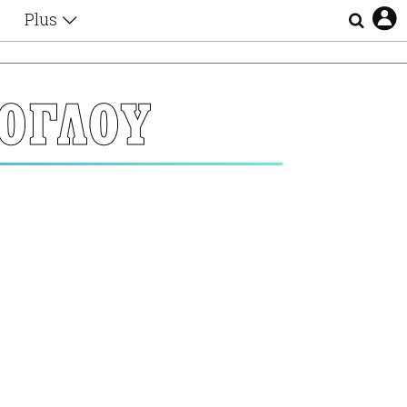
Plus
Θέματα
Συνεντεύξεις
Videos
ΟΓΛΟΥ
τα
Αφιερώματα
Ζώδια
Εξομολογήσεις
Blogs
η
Οι Αθηναίοι
Απώλειες
Lgbtqi+
Επιλογές