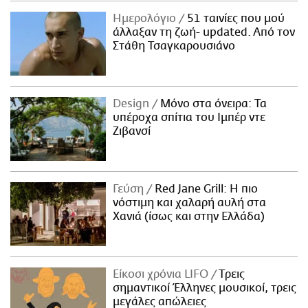
ΑΜΠΑ
Ημερολόγιο
51 ταινίες που μού
PRINT
άλλαξαν τη ζωή- updated. Aπό τον
Στάθη Τσαγκαρουσιάνο
Design
Μόνο στα όνειρα: Τα
υπέροχα σπίτια του Ιμπέρ ντε
Ζιβανσί
Γεύση
Red Jane Grill: Η πιο
νόστιμη και χαλαρή αυλή στα
Χανιά (ίσως και στην Ελλάδα)
Είκοσι χρόνια LIFO
Tρεις
σημαντικοί Έλληνες μουσικοί, τρεις
μεγάλες απώλειες