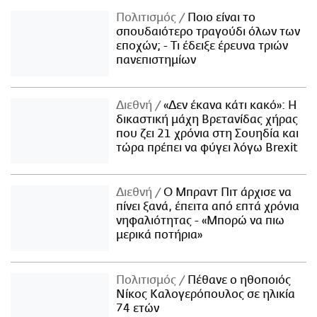
Πολιτισμός
Ποιο είναι το
σπουδαιότερο τραγούδι όλων των
εποχών; - Τι έδειξε έρευνα τριών
πανεπιστημίων
Διεθνή
«Δεν έκανα κάτι κακό»: Η
δικαστική μάχη Βρετανίδας χήρας
που ζει 21 χρόνια στη Σουηδία και
τώρα πρέπει να φύγει λόγω Brexit
Διεθνή
Ο Μπραντ Πιτ άρχισε να
πίνει ξανά, έπειτα από επτά χρόνια
νηφαλιότητας - «Μπορώ να πιω
μερικά ποτήρια»
Πολιτισμός
Πέθανε ο ηθοποιός
Νίκος Καλογερόπουλος σε ηλικία
74 ετών