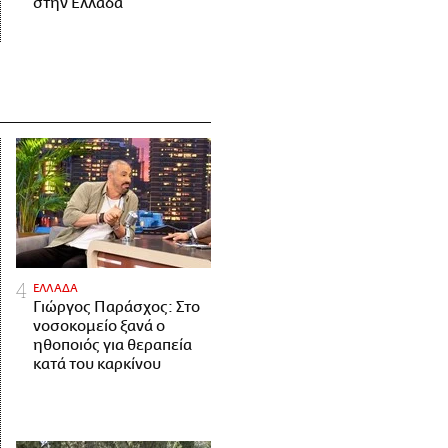
στην Ελλάδα
ΕΛΛΑΔΑ
Γιώργος Παράσχος: Στο
νοσοκομείο ξανά ο
ηθοποιός για θεραπεία
κατά του καρκίνου