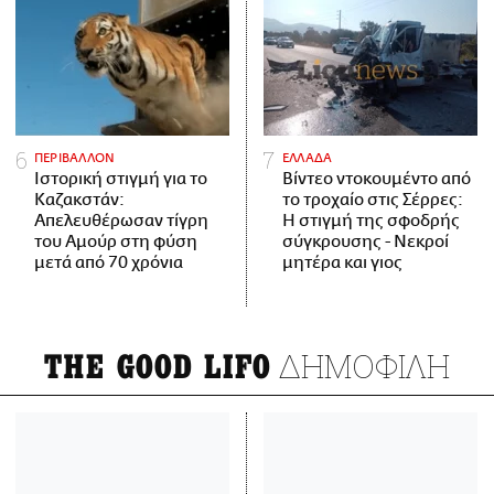
ΠΕΡΙΒΑΛΛΟΝ
ΕΛΛΑΔΑ
Ιστορική στιγμή για το
Βίντεο ντοκουμέντο από
Καζακστάν:
το τροχαίο στις Σέρρες:
Απελευθέρωσαν τίγρη
Η στιγμή της σφοδρής
του Αμούρ στη φύση
σύγκρουσης - Νεκροί
μετά από 70 χρόνια
μητέρα και γιος
ΔΗΜΟΦΙΛΗ
THE GOOD LIFO