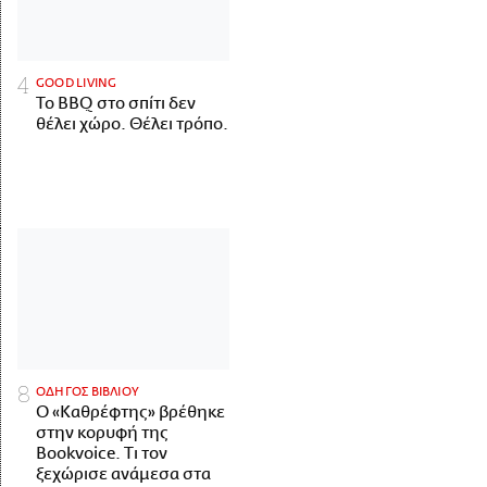
GOOD LIVING
Το BBQ στο σπίτι δεν
θέλει χώρο. Θέλει τρόπο.
ΟΔΗΓΟΣ ΒΙΒΛΙΟΥ
Ο «Καθρέφτης» βρέθηκε
στην κορυφή της
Bookvoice. Τι τον
ξεχώρισε ανάμεσα στα