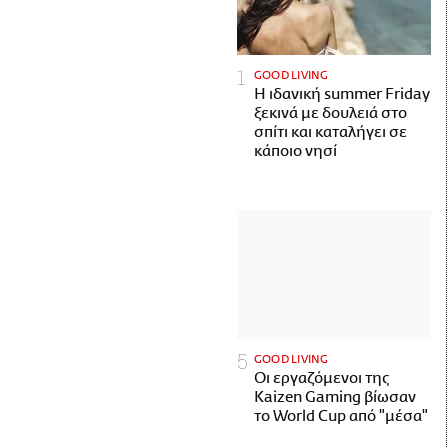
GOOD LIVING
Η ιδανική summer Friday
ξεκινά με δουλειά στο
σπίτι και καταλήγει σε
κάποιο νησί
GOOD LIVING
Οι εργαζόμενοι της
Kaizen Gaming βίωσαν
το World Cup από "μέσα"