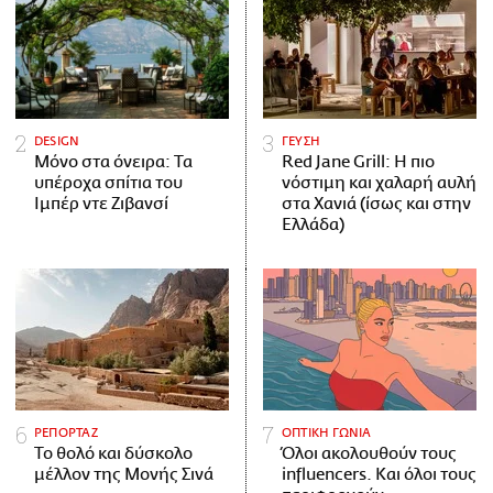
DESIGN
ΓΕΥΣΗ
Μόνο στα όνειρα: Τα
Red Jane Grill: Η πιο
υπέροχα σπίτια του
νόστιμη και χαλαρή αυλή
Ιμπέρ ντε Ζιβανσί
στα Χανιά (ίσως και στην
Ελλάδα)
ΡΕΠΟΡΤΑΖ
ΟΠΤΙΚΗ ΓΩΝΙΑ
Το θολό και δύσκολο
Όλοι ακολουθούν τους
μέλλον της Μονής Σινά
influencers. Και όλοι τους