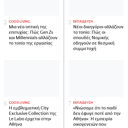
GOOD LIVING
ΕΚΠΑΙΔΕΥΣΗ
Μια νέα οπτική της
Νέοι δικηγόροι αλλάζουν
επιτυχίας: Πώς Gen Zs
το τοπίο: Πώς οι
και Millennials αλλάζουν
σπουδές Νομικής
το τοπίο της εργασίας
οδηγούν σε θεσμική
συμμετοχή
GOOD LIVING
ΕΚΠΑΙΔΕΥΣΗ
Η εμβληματική City
«Νιώσαμε ότι το παιδί
Exclusive Collection της
δεν έφυγε ποτέ από την
Le Labo έρχεται στην
Αθήνα»: Η εμπειρία
Αθήνα
οικογενειών που