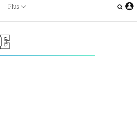
Plus
Θέματα
Συνεντεύξεις
Videos
Ε
τα
Αφιερώματα
Ζώδια
Εξομολογήσεις
Blogs
η
Οι Αθηναίοι
Απώλειες
Lgbtqi+
Επιλογές