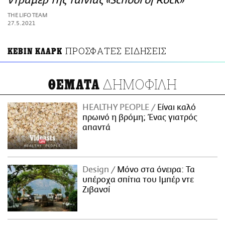
ντράμερ της ταινίας «School of Rock»
ΑΜΠΑ
THE LIFO TEAM
PRINT
27.5.2021
ΠΡΟΣΦΑΤΕΣ ΕΙΔΗΣΕΙΣ
ΚΕΒΙΝ ΚΛΑΡΚ
ΔΗΜΟΦΙΛΗ
ΘΕΜΑΤΑ
HEALTHY PEOPLE
Είναι καλό
πρωινό η βρόμη; Ένας γιατρός
απαντά
Design
Μόνο στα όνειρα: Τα
υπέροχα σπίτια του Ιμπέρ ντε
Ζιβανσί