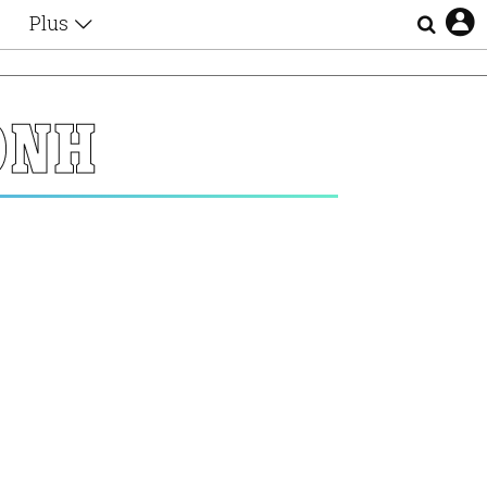
Plus
Θέματα
Συνεντεύξεις
Videos
ΟΝΗ
τα
Αφιερώματα
Ζώδια
Εξομολογήσεις
Blogs
η
Οι Αθηναίοι
Απώλειες
Lgbtqi+
Επιλογές