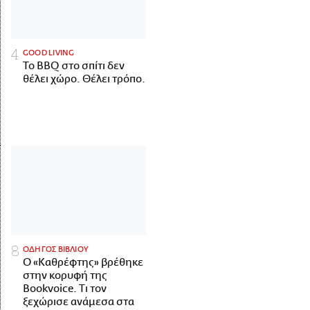
GOOD LIVING
Το BBQ στο σπίτι δεν
θέλει χώρο. Θέλει τρόπο.
ΟΔΗΓΟΣ ΒΙΒΛΙΟΥ
Ο «Καθρέφτης» βρέθηκε
στην κορυφή της
Bookvoice. Τι τον
ξεχώρισε ανάμεσα στα