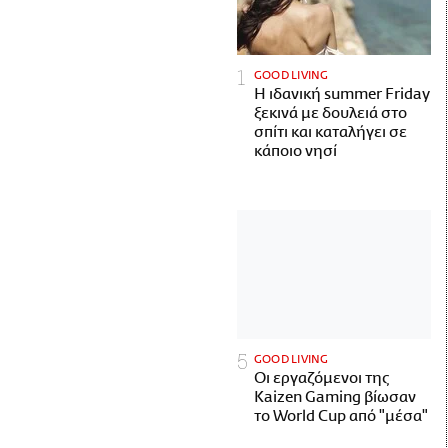
GOOD LIVING
Η ιδανική summer Friday
ξεκινά με δουλειά στο
σπίτι και καταλήγει σε
κάποιο νησί
GOOD LIVING
Οι εργαζόμενοι της
Kaizen Gaming βίωσαν
το World Cup από "μέσα"