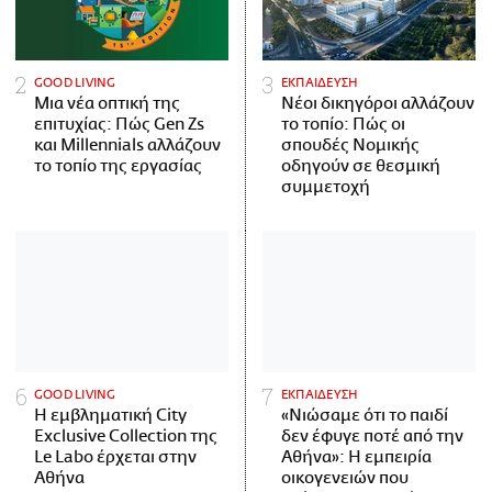
GOOD LIVING
ΕΚΠΑΙΔΕΥΣΗ
Μια νέα οπτική της
Νέοι δικηγόροι αλλάζουν
επιτυχίας: Πώς Gen Zs
το τοπίο: Πώς οι
και Millennials αλλάζουν
σπουδές Νομικής
το τοπίο της εργασίας
οδηγούν σε θεσμική
συμμετοχή
GOOD LIVING
ΕΚΠΑΙΔΕΥΣΗ
Η εμβληματική City
«Νιώσαμε ότι το παιδί
Exclusive Collection της
δεν έφυγε ποτέ από την
Le Labo έρχεται στην
Αθήνα»: Η εμπειρία
Αθήνα
οικογενειών που