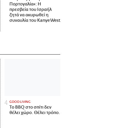
Πορτογαλία»: Η
πρεσβεία του Ισραήλ
ζητά να ακυρωθεί η
συναυλία του Kanye West
GOOD LIVING
Το BBQ στο σπίτι δεν
θέλει χώρο. Θέλει τρόπο.