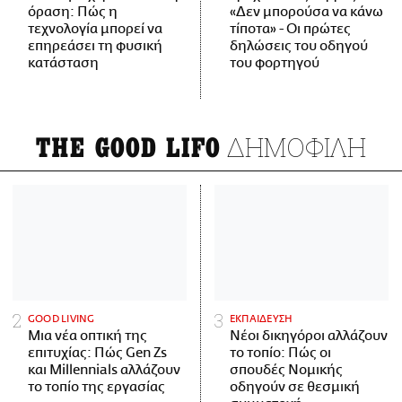
όραση: Πώς η
«Δεν μπορούσα να κάνω
τεχνολογία μπορεί να
τίποτα» - Οι πρώτες
επηρεάσει τη φυσική
δηλώσεις του οδηγού
κατάσταση
του φορτηγού
ΔΗΜΟΦΙΛΗ
THE GOOD LIFO
GOOD LIVING
ΕΚΠΑΙΔΕΥΣΗ
Μια νέα οπτική της
Νέοι δικηγόροι αλλάζουν
επιτυχίας: Πώς Gen Zs
το τοπίο: Πώς οι
και Millennials αλλάζουν
σπουδές Νομικής
το τοπίο της εργασίας
οδηγούν σε θεσμική