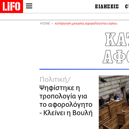
ΕΙΔΗΣΕΙΣ
C
LIFO SHOP
Ελλάδα
Ο
Διεθνή
Μ
NEWSLETTER
HOME
κατάργηση μείωσης αφορολόγητου ορίου
Πολιτική
Θ
ΜΙΚΡΟΠΡΑΓΜΑΤΑ
ΚΑ
Οικονομία
Ει
THE GOOD LIFO
Πολιτισμός
Βι
LIFOLAND
ΑΦ
Αθλητισμός
Αρ
CITY GUIDE
& 
Περιβάλλον
D
ΑΜΠΑ
TV & Media
Φ
PRINT
Tech &
Science
Πολιτική
European Lifo
Ψηφίστηκε η
τροπολογία για
το αφορολόγητο
- Κλείνει η Βουλή