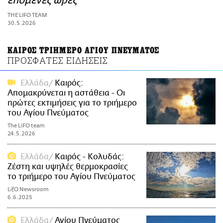
επόμενες ώρες
ΑΜΠΑ
THE LIFO TEAM
PRINT
30.5.2026
ΚΑΙΡΟΣ ΤΡΙΗΜΕΡΟ ΑΓΙΟΥ ΠΝΕΥΜΑΤΟΣ
ΠΡΟΣΦΑΤΕΣ ΕΙΔΗΣΕΙΣ
Ελλάδα
Καιρός:
Απομακρύνεται η αστάθεια - Οι
πρώτες εκτιμήσεις για το τριήμερο
του Αγίου Πνεύματος
The LiFO team
24.5.2026
Ελλάδα
Καιρός - Κολυδάς:
Ζέστη και υψηλές θερμοκρασίες
το τριήμερο του Αγίου Πνεύματος
LifO Newsroom
6.6.2025
Ελλάδα
Αγίου Πνεύματος