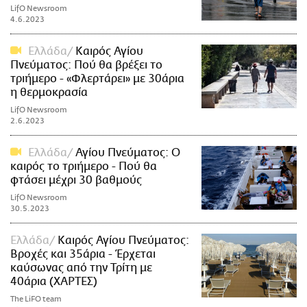
LifO Newsroom
4.6.2023
Ελλάδα
Καιρός Αγίου
Πνεύματος: Πού θα βρέξει το
τριήμερο - «Φλερτάρει» με 30άρια
η θερμοκρασία
LifO Newsroom
2.6.2023
Ελλάδα
Αγίου Πνεύματος: Ο
καιρός το τριήμερο - Πού θα
φτάσει μέχρι 30 βαθμούς
LifO Newsroom
30.5.2023
Ελλάδα
Καιρός Αγίου Πνεύματος:
Βροχές και 35άρια - Έρχεται
καύσωνας από την Τρίτη με
40άρια (ΧΑΡΤΕΣ)
The LiFO team