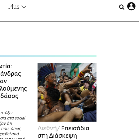
Plus
Θέματα
Συνεντεύξεις
Videos
τα
Αφιερώματα
Ζώδια
Εξομολογήσεις
Blogs
η
τία:
Οι Αθηναίοι
 άνδρας
Απώλειες
ταν
Lgbtqi+
λούμενης
Επιλογές
 δάσος
πτύξει
ία στα social
ζαν ότι
Διεθνή
Επεισόδια
 που, όπως
ιρεθεί από
στη Διάσκεψη