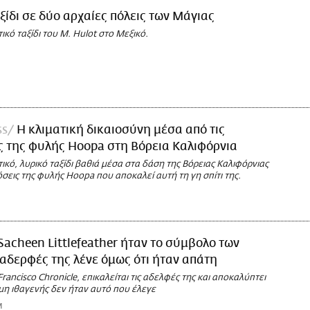
ξίδι σε δύο αρχαίες πόλεις των Μάγιας
κό ταξίδι του M. Hulot στο Μεξικό.
ss
H κλιματική δικαιοσύνη μέσα από τις
 της φυλής Hoopa στη Βόρεια Καλιφόρνια
κό, λυρικό ταξίδι βαθιά μέσα στα δάση της Βόρειας Καλιφόρνιας
όσεις της φυλής Hoopa που αποκαλεί αυτή τη γη σπίτι της.
Sacheen Littlefeather ήταν το σύμβολο των
 αδερφές της λένε όμως ότι ήταν απάτη
Francisco Chronicle, επικαλείται τις αδελφές της και αποκαλύπτει
ημη ιθαγενής δεν ήταν αυτό που έλεγε
M