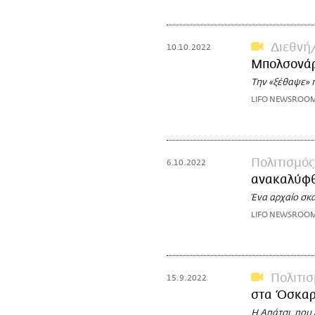
Διεθνή
10.10.2022
Μπολσονάρ
Την «ξέθαψε» η
LIFO NEWSROO
Πολιτισμός
6.10.2022
ανακαλύφθ
Ένα αρχαίο σκ
LIFO NEWSROO
Πολιτι
15.9.2022
στα Όσκαρ 
Η Απάτσι, που