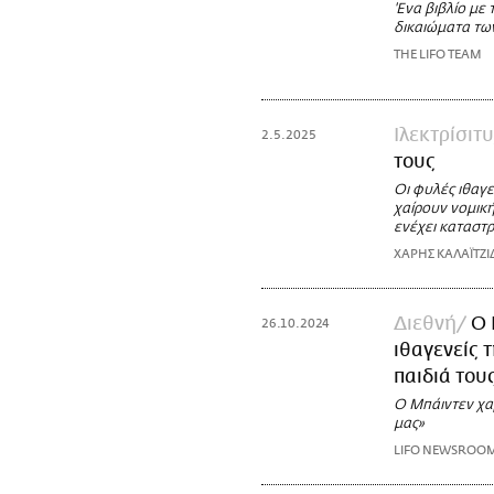
'Ενα βιβλίο με
δικαιώματα τω
THE LIFO TEAM
Ιλεκτρίσιτυ
2.5.2025
τους
Οι φυλές ιθαγ
χαίρουν νομικ
ενέχει καταστρ
ΧΑΡΗΣ ΚΑΛΑΪΤΖΙ
Διεθνή
Ο 
26.10.2024
ιθαγενείς 
παιδιά του
Ο Μπάιντεν χαρ
μας»
LIFO NEWSROO