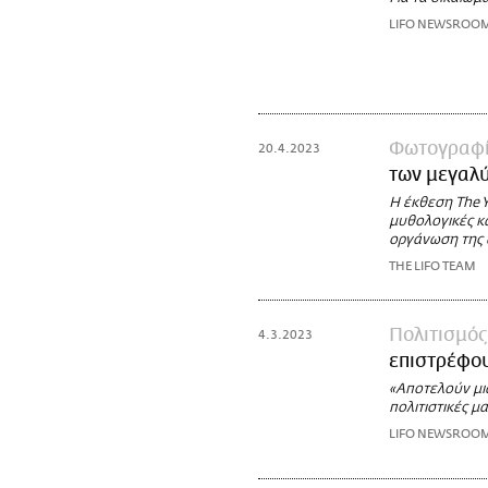
LIFO NEWSROO
Φωτογραφ
20.4.2023
των μεγαλ
Η έκθεση The Y
μυθολογικές κα
οργάνωση της 
THE LIFO TEAM
Πολιτισμός
4.3.2023
επιστρέφου
«Αποτελούν μια
πολιτιστικές 
LIFO NEWSROO