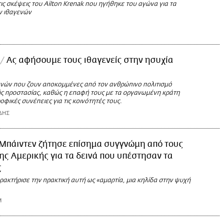
 τις σκέψεις του Ailton Krenak που ηγήθηκε του αγώνα για τα
ν ιθαγενών
Ας αφήσουμε τους ιθαγενείς στην ησυχία
ενών που ζουν αποκομμένες από τον ανθρώπινο πολιτισμό
ής προστασίας, καθώς η επαφή τους με τα οργανωμένη κράτη
οφικές συνέπειες για τις κοινότητές τους.
ΔΗΣ
Μπάιντεν ζήτησε επίσημα συγγνώμη από τους
της Αμερικής για τα δεινά που υπέστησαν τα
ς
ακτήρισε την πρακτική αυτή ως «αμαρτία, μια κηλίδα στην ψυχή
M