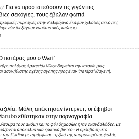
ν
Για να προστατεύσουν τις γιγάντιες
ιες σεκόγιες, τους έβαλαν φωτιά
ροφικές πυρκαγιές στην Καλιφόρνια έκαψαν χιλιάδες σεκόγιες,
θαγενών διεξάγουν «πολιτιστικές καύσεις»
M
Ο πατέρας μου ο Wari'
νθρωπολόγος Aparecida Vilaça διηγείται την ιστορία μιας
αι ασυνήθιστης σχέσης αγάπης προς έναν "πατέρα" ιθαγενή.
αζιλία: Μόλις απέκτησαν ίντερνετ, οι έφηβοι
Marubo εθίστηκαν στην πορνογραφία
υλτούρα τους ακόμη και το φιλί δημοσίως ήταν σκανδαλώδες, με
ιράζονται αποκαλυπτικά ερωτικά βίντεο - Η πρόσβαση στο
ω του Starlink μεταμόρφωσε τη ζωή της απομονωμένης φυλής