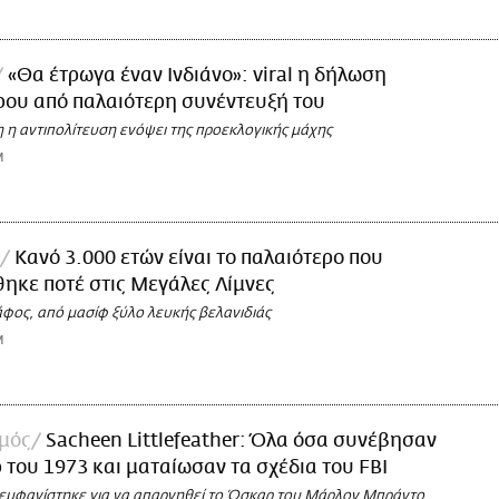
«Θα έτρωγα έναν Ινδιάνο»: viral η δήλωση
ου από παλαιότερη συνέντευξή του
 η αντιπολίτευση ενόψει της προεκλογικής μάχης
M
Κανό 3.000 ετών είναι το παλαιότερο που
ηκε ποτέ στις Μεγάλες Λίμνες
άφος, από μασίφ ξύλο λευκής βελανιδιάς
M
σμός
Sacheen Littlefeather: Όλα όσα συνέβησαν
του 1973 και ματαίωσαν τα σχέδια του FBI
 εμφανίστηκε για να απαρνηθεί το Όσκαρ του Μάρλον Μπράντο