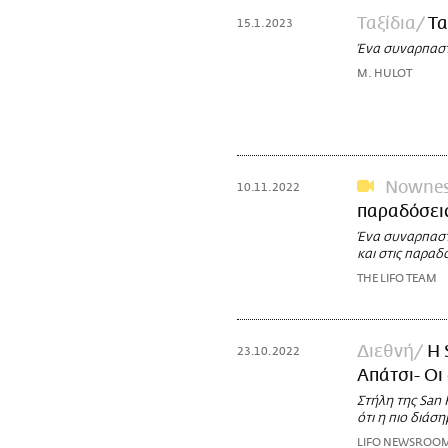
Ταξίδια
Τα
15.1.2023
Ένα συναρπαστι
M. HULOT
Nowne
10.11.2022
παραδόσεις
Ένα συναρπαστι
και στις παραδ
THE LIFO TEAM
Διεθνή
H 
23.10.2022
Απάτσι- Οι
Στήλη της San 
ότι η πιο διάσ
LIFO NEWSROO