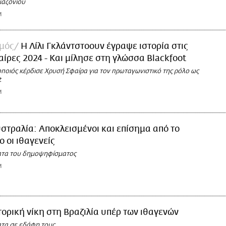
μαζονίου
M
σμός
Η Λίλι Γκλάντστοουν έγραψε ιστορία στις
ίρες 2024 - Και μίλησε στη γλώσσα Blackfoot
ποιός κέρδισε Χρυσή Σφαίρα για τον πρωταγωνιστικό της ρόλο ως
t
M
στραλία: Αποκλεισμένοι και επίσημα από το
ο οι ιθαγενείς
ατα του δημοψηφίσματος
M
τορική νίκη στη Βραζιλία υπέρ των ιθαγενών
ατα σε εδάφη τους