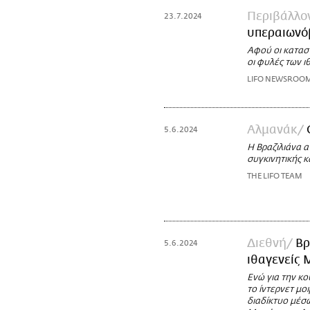
Περιβάλλο
23.7.2024
υπεραιωνόβ
Αφού οι καταστ
οι φυλές των ι
LIFO NEWSROO
Αλμανάκ
5.6.2024
Η Βραζιλιάνα α
συγκινητικής κ
THE LIFO TEAM
Διεθνή
Βρ
5.6.2024
ιθαγενείς 
Ενώ για την κο
το ίντερνετ μο
διαδίκτυο μέσ