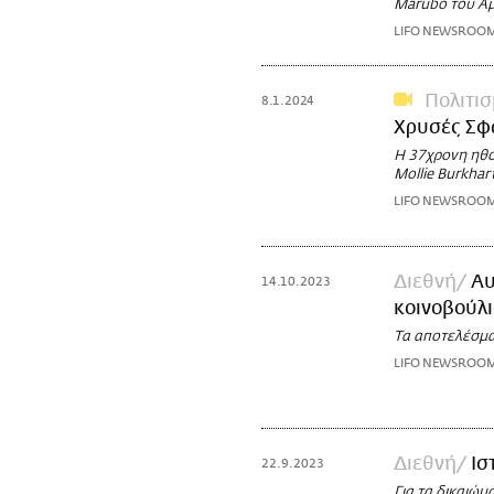
Marubo του Α
LIFO NEWSROO
Πολιτι
8.1.2024
Χρυσές Σφα
Η 37χρονη ηθο
Mollie Burkhar
LIFO NEWSROO
Διεθνή
Αυ
14.10.2023
κοινοβούλι
Τα αποτελέσμ
LIFO NEWSROO
Διεθνή
Ισ
22.9.2023
Για τα δικαιώμ