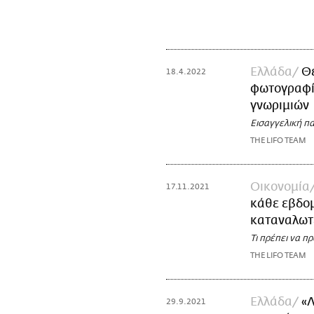
Ελλάδα
Θε
18.4.2022
φωτογραφίε
γνωριμιών
Εισαγγελική π
THE LIFO TEAM
Οικονομία
17.11.2021
κάθε εβδο
καταναλωτ
Τι πρέπει να π
THE LIFO TEAM
Ελλάδα
«Λ
29.9.2021