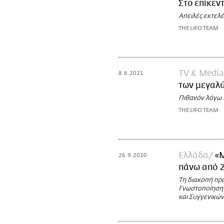
Στο επίκεν
Απειλές εκτελ
THE LIFO TEAM
TV & Media
8.6.2021
των μεγαλ
Πιθανόν λόγω 
THE LIFO TEAM
Ελλάδα
«Μ
26.9.2020
πάνω από 
Τη διακοπή πρ
Γνωστοποίηση 
και Συγγενικώ