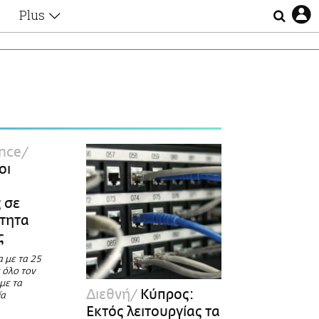
Plus
Θέματα
Συνεντεύξεις
Videos
τα
Αφιερώματα
Ζώδια
Εξομολογήσεις
Blogs
η
ence
Οι Αθηναίοι
οι
Απώλειες
Lgbtqi+
 σε
Επιλογές
τητα
ς
α με τα 25
 όλο τον
με τα
Διεθνή
Κύπρος:
ία
Εκτός λειτουργίας τα