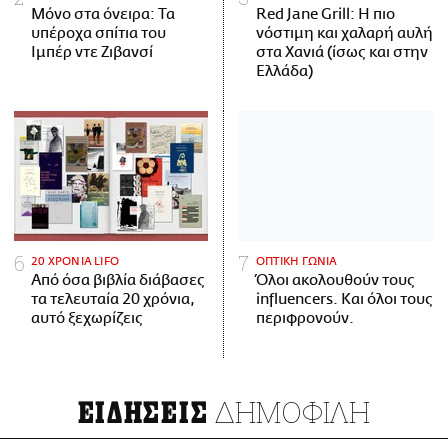
Μόνο στα όνειρα: Τα
Red Jane Grill: Η πιο
υπέροχα σπίτια του
νόστιμη και χαλαρή αυλή
Ιμπέρ ντε Ζιβανσί
στα Χανιά (ίσως και στην
Ελλάδα)
20 ΧΡΟΝΙΑ LIFO
ΟΠΤΙΚΗ ΓΩΝΙΑ
Από όσα βιβλία διάβασες
Όλοι ακολουθούν τους
τα τελευταία 20 χρόνια,
influencers. Και όλοι τους
αυτό ξεχωρίζεις
περιφρονούν.
ΔΗΜΟΦΙΛΗ
ΕΙΔΗΣΕΙΣ