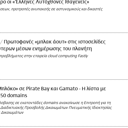
τρο οι «Έλληνες Αυτόχθονες Ιθαγενείς»
έσεων, προτροπές ανυπακοής σε αστυνομικούς και δικαστές
Πρωτοφανές «μπλακ άουτ» στις ιστοσελίδες
ύτερων μέσων ενημέρωσης του πλανήτη
προβλήματος στην εταιρεία cloud computing Fastly
πλόκο» σε Pirate Bay και Gamato - Η λίστα με
250 domains
όσβασης σε εκατοντάδες domains ανακοίνωσε η Επιτροπή για τη
Διαδικτυακής Προσβολής Δικαιωμάτων Πνευματικής Ιδιοκτησίας
ν Δικαιωμάτων