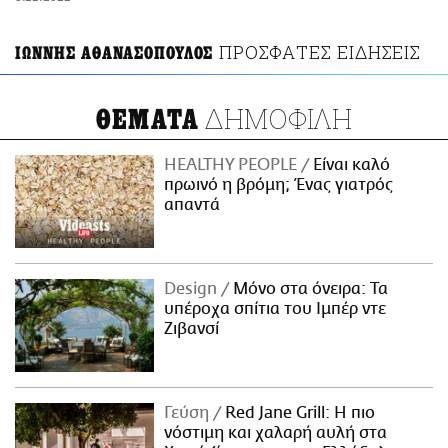
ΑΜΠΑ
PRINT
ΠΡΟΣΦΑΤΕΣ ΕΙΔΗΣΕΙΣ
ΙΩΝΝΗΣ ΑΘΑΝΑΣΟΠΟΥΛΟΣ
ΔΗΜΟΦΙΛΗ
ΘΕΜΑΤΑ
HEALTHY PEOPLE
Είναι καλό
πρωινό η βρόμη; Ένας γιατρός
απαντά
Design
Μόνο στα όνειρα: Τα
υπέροχα σπίτια του Ιμπέρ ντε
Ζιβανσί
Γεύση
Red Jane Grill: Η πιο
νόστιμη και χαλαρή αυλή στα