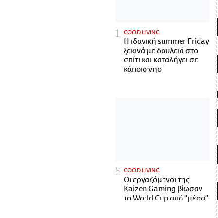
GOOD LIVING
Η ιδανική summer Friday
ξεκινά με δουλειά στο
σπίτι και καταλήγει σε
κάποιο νησί
GOOD LIVING
Οι εργαζόμενοι της
Kaizen Gaming βίωσαν
το World Cup από "μέσα"