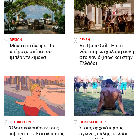
DESIGN
ΓΕΥΣΗ
Μόνο στα όνειρα: Τα
Red Jane Grill: Η πιο
υπέροχα σπίτια του
νόστιμη και χαλαρή αυλή
Ιμπέρ ντε Ζιβανσί
στα Χανιά (ίσως και στην
Ελλάδα)
ΟΠΤΙΚΗ ΓΩΝΙΑ
ΠΟΜΑΚΟΧΩΡΙΑ
Όλοι ακολουθούν τους
Στους αρχαιότερους
influencers. Και όλοι τους
αγώνες πάλης με λάδι