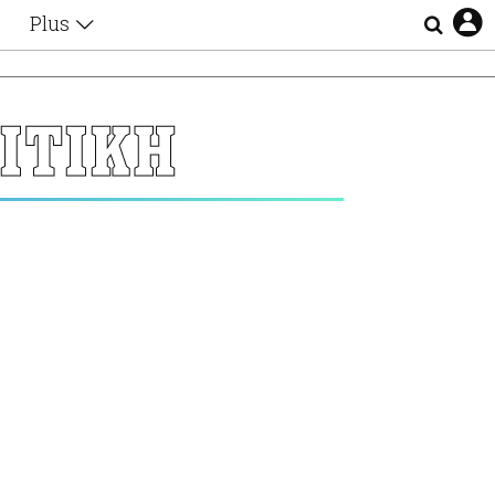
Plus
Θέματα
Συνεντεύξεις
Videos
ΙΤΙΚΗ
τα
Αφιερώματα
Ζώδια
Εξομολογήσεις
Blogs
η
Οι Αθηναίοι
Απώλειες
Lgbtqi+
Επιλογές