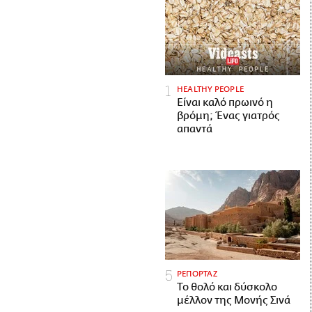
HEALTHY PEOPLE
Είναι καλό πρωινό η
βρόμη; Ένας γιατρός
απαντά
ΡΕΠΟΡΤΑΖ
Το θολό και δύσκολο
μέλλον της Μονής Σινά