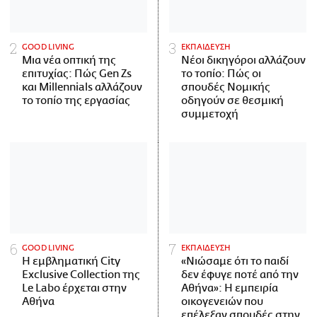
GOOD LIVING
ΕΚΠΑΙΔΕΥΣΗ
Μια νέα οπτική της
Νέοι δικηγόροι αλλάζουν
επιτυχίας: Πώς Gen Zs
το τοπίο: Πώς οι
και Millennials αλλάζουν
σπουδές Νομικής
το τοπίο της εργασίας
οδηγούν σε θεσμική
συμμετοχή
GOOD LIVING
ΕΚΠΑΙΔΕΥΣΗ
Η εμβληματική City
«Νιώσαμε ότι το παιδί
Exclusive Collection της
δεν έφυγε ποτέ από την
Le Labo έρχεται στην
Αθήνα»: Η εμπειρία
Αθήνα
οικογενειών που
επέλεξαν σπουδές στην