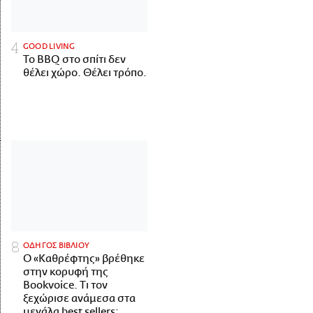
GOOD LIVING
Το BBQ στο σπίτι δεν
θέλει χώρο. Θέλει τρόπο.
ΟΔΗΓΟΣ ΒΙΒΛΙΟΥ
Ο «Καθρέφτης» βρέθηκε
στην κορυφή της
Bookvoice. Τι τον
ξεχώρισε ανάμεσα στα
μεγάλα best sellers;