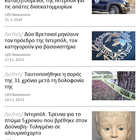
καταζητούμενος της Ιντερπόλ για
τις απάτες δισεκατομμυρίων
LifO Newsroom
31.3.2024
Διεθνή
Δύο Βρετανοί μηνύουν
τον πρόεδρο της Ιντερπόλ, τον
κατηγορούν για βασανιστήρια
LifO Newsroom
27.11.2023
Διεθνή
Tαυτοποιήθηκε η σορός
της 31 χρόνια μετά τη δολοφονία
της
LifO Newsroom
14.11.2023
Διεθνή
Ιντερπόλ: Έρευνα για το
πτώμα 5χρονου που βρέθηκε στον
Δούναβη- Τυλιγμένο σε
αλουμινόχαρτο