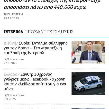
υποδυόταν το στέλεχος της Interpol - Είχε
ΑΜΠΑ
αποσπάσει πάνω από 440.000 ευρώ
PRINT
THE LIFO TEAM
28.12.2025
ΠΡΟΣΦΑΤΕΣ ΕΙΔΗΣΕΙΣ
ΙΝΤΕΡΠΟΛ
Διεθνή
Συρία: Ένταλμα σύλληψης
για τον Άσαντ – Στο «τραπέζι» η
εμπλοκή της Ιντερπόλ
LifO Newsroom
27.9.2025
Ελλάδα
Ξάνθη: 30χρονος
γνώρισε μέσω Facebook 79χρονη
και την κλείδωσε σπίτι του για ένα
μήνα
LifO Newsroom
5.9.2025