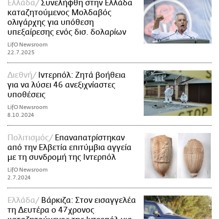
Ελλάδα
Συνελήφθη στην Ελλάδα
καταζητούμενος Μολδαβός
ολιγάρχης για υπόθεση
υπεξαίρεσης ενός δισ. δολαρίων
LifO Newsroom
22.7.2025
Διεθνή
Ιντερπόλ: Ζητά βοήθεια
για να λύσει 46 ανεξιχνίαστες
υποθέσεις
LifO Newsroom
8.10.2024
Πολιτισμός
Επαναπατρίστηκαν
από την Ελβετία επιτύμβια αγγεία
με τη συνδρομή της Ιντερπόλ
LifO Newsroom
2.7.2024
Ελλάδα
Βάρκιζα: Στον εισαγγελέα
τη Δευτέρα ο 47χρονος