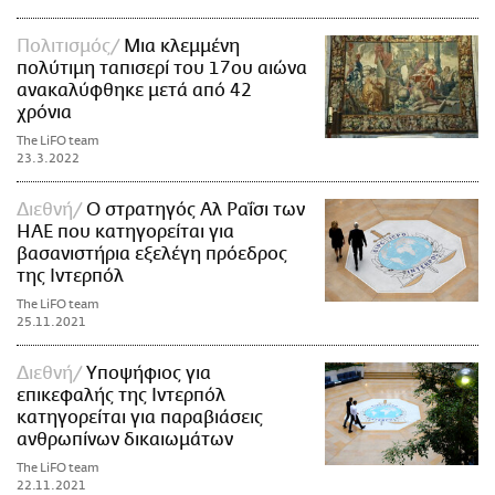
Πολιτισμός
Μια κλεμμένη
πολύτιμη ταπισερί του 17ου αιώνα
ανακαλύφθηκε μετά από 42
χρόνια
The LiFO team
23.3.2022
Διεθνή
Ο στρατηγός Αλ Ραΐσι των
ΗΑΕ που κατηγορείται για
βασανιστήρια εξελέγη πρόεδρος
της Ιντερπόλ
The LiFO team
25.11.2021
Διεθνή
Yποψήφιος για
επικεφαλής της Ιντερπόλ
κατηγορείται για παραβιάσεις
ανθρωπίνων δικαιωμάτων
The LiFO team
22.11.2021