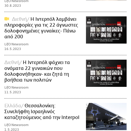
LifO Newsroom
30.8.2023
Διεθνή
Η Ιντερπόλ λαμβάνει
πληροφορίες για τις 22 άγνωστες
δολοφονημένες γυναίκες- Πάνω
από 200
LifO Newsroom
16.5.2023
Διεθνή
Η Ιντερπόλ ψάχνει τα
ονόματα 22 γυναικών που
δολοφονήθηκαν- και ζητά τη
βοήθεια των πολιτών
LifO Newsroom
11.5.2023
Ελλάδα
Θεσσαλονίκη:
Συνελήφθη Ισραηλινός
καταζητούμενος από την Interpol
LifO Newsroom
1.5.2023