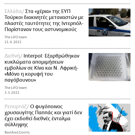
Ελλάδα
Στα «χέρια» της ΕΥΠ
Τούρκοι διακινητές μεταναστών με
πλαστές ταυτότητες της Ιντερπόλ-
Παρίσταναν τους αστυνομικούς
The LiFO team
21.6.2021
Διεθνή
Interpol: Εξαρθρώθηκαν
κυκλώματα απομιμήσεων
εμβολίων σε Κίνα και Ν. Αφρική-
«Μόνο η κορυφή του
παγόβουνου»
The LiFO team
3.3.2021
Ρεπορτάζ
Ο φυγόποινος
χρυσαυγίτης Παππάς και γιατί δεν
έχει εκδοθεί διεθνές ένταλμα
σύλληψης
Βασιλική Σιούτη