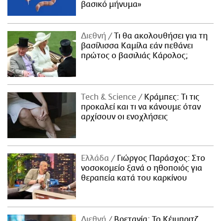
βασικό μήνυμα»
Διεθνή
Τι θα ακολουθήσει για τη
βασίλισσα Καμίλα εάν πεθάνει
πρώτος ο βασιλιάς Κάρολος;
Τech & Science
Κράμπες: Τι τις
προκαλεί και τι να κάνουμε όταν
αρχίσουν οι ενοχλήσεις
Ελλάδα
Γιώργος Παράσχος: Στο
νοσοκομείο ξανά ο ηθοποιός για
θεραπεία κατά του καρκίνου
Διεθνή
Βρετανία: Το Κέιμπριτζ