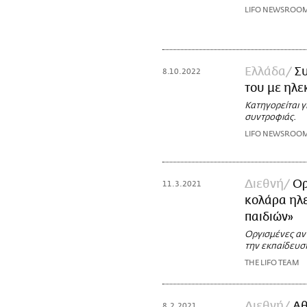
LIFO NEWSROO
Ελλάδα
Σ
8.10.2022
του με ηλε
Κατηγορείται γ
συντροφιάς.
LIFO NEWSROO
Διεθνή
Ορ
11.3.2021
κολάρα ηλε
παιδιών»
Οργισμένες αν
την εκπαίδευσ
THE LIFO TEAM
Διεθνή
Αθ
8.2.2021