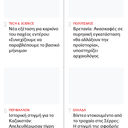
ΤECH & SCIENCE
ΠΟΛΙΤΙΣΜΟΣ
Νέα εξέταση για καρκίνο
Βρετανία: Ανασκαφές σε
του παχέος εντέρου:
πυρηνική εγκατάσταση
«Συνεχίζουμε να
«θα αλλάξουν την
παραβλέπουμε το βασικό
προϊστορία»,
μήνυμα»
υποστηρίζει
αρχαιολόγος
ΠΕΡΙΒΑΛΛΟΝ
ΕΛΛΑΔΑ
Ιστορική στιγμή για το
Βίντεο ντοκουμέντο από
Καζακστάν:
το τροχαίο στις Σέρρες:
Απελευθέρωσαν τίγρη
Η στιγμή της σφοδρής