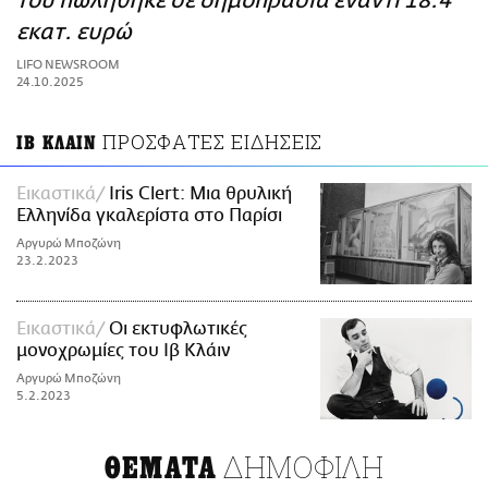
του πωλήθηκε σε δημοπρασία έναντι 18.4
ΑΜΠΑ
εκατ. ευρώ
PRINT
LIFO NEWSROOM
24.10.2025
ΠΡΟΣΦΑΤΕΣ ΕΙΔΗΣΕΙΣ
ΙΒ ΚΛΑΙΝ
Εικαστικά
Iris Clert: Μια θρυλική
Ελληνίδα γκαλερίστα στο Παρίσι
Αργυρώ Μποζώνη
23.2.2023
Εικαστικά
Οι εκτυφλωτικές
μονοχρωμίες του Ιβ Κλάιν
Αργυρώ Μποζώνη
5.2.2023
ΔΗΜΟΦΙΛΗ
ΘΕΜΑΤΑ