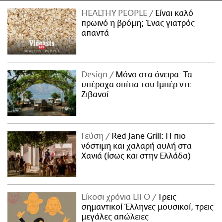
HEALTHY PEOPLE
Είναι καλό
πρωινό η βρόμη; Ένας γιατρός
απαντά
Design
Μόνο στα όνειρα: Τα
υπέροχα σπίτια του Ιμπέρ ντε
Ζιβανσί
Γεύση
Red Jane Grill: Η πιο
νόστιμη και χαλαρή αυλή στα
Χανιά (ίσως και στην Ελλάδα)
Είκοσι χρόνια LIFO
Tρεις
σημαντικοί Έλληνες μουσικοί, τρεις
μεγάλες απώλειες