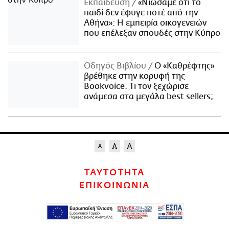
Εκπαίδευση
«Νιώσαμε ότι το
παιδί δεν έφυγε ποτέ από την
Αθήνα»: Η εμπειρία οικογενειών
που επέλεξαν σπουδές στην Κύπρο
Οδηγός Βιβλίου
Ο «Καθρέφτης»
βρέθηκε στην κορυφή της
Bookvoice. Τι τον ξεχώρισε
ανάμεσα στα μεγάλα best sellers;
ΤΑΥΤΟΤΗΤΑ
ΕΠΙΚΟΙΝΩΝΙΑ