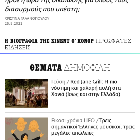
ήρθε η ώρα της δικαίωσης για όλους τους
ΑΜΠΑ
διασυρμούς που υπέστη;
PRINT
ΧΡΙΣΤΙΝΑ ΓΑΛΑΝΟΠΟΥΛΟΥ
25.5.2021
ΠΡΟΣΦΑΤΕΣ
Η ΒΙΟΓΡΑΦΙΑ ΤΗΣ ΣΙΝΕΝΤ Ο' ΚΟΝΟΡ
ΕΙΔΗΣΕΙΣ
ΔΗΜΟΦΙΛΗ
ΘΕΜΑΤΑ
Γεύση
Red Jane Grill: Η πιο
νόστιμη και χαλαρή αυλή στα
Χανιά (ίσως και στην Ελλάδα)
Είκοσι χρόνια LIFO
Tρεις
σημαντικοί Έλληνες μουσικοί, τρεις
μεγάλες απώλειες