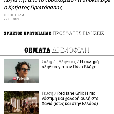
λόγια της από το νοσοκομείο - Τι αποκάλυψε
ΑΜΠΑ
ο Χρήστος Πρωτόπαπας
PRINT
THE LIFO TEAM
27.10.2021
ΠΡΟΣΦΑΤΕΣ ΕΙΔΗΣΕΙΣ
ΧΡΗΣΤΟΣ ΠΡΩΤΟΠΑΠΑΣ
ΔΗΜΟΦΙΛΗ
ΘΕΜΑΤΑ
Σκληρές Αλήθειες
H σκληρή
αλήθεια για τον Πάνο Βλάχο
Γεύση
Red Jane Grill: Η πιο
νόστιμη και χαλαρή αυλή στα
Χανιά (ίσως και στην Ελλάδα)