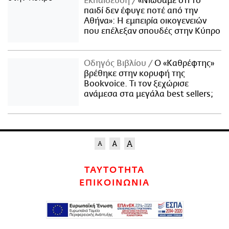
Εκπαίδευση
«Νιώσαμε ότι το
παιδί δεν έφυγε ποτέ από την
Αθήνα»: Η εμπειρία οικογενειών
που επέλεξαν σπουδές στην Κύπρο
Οδηγός Βιβλίου
Ο «Καθρέφτης»
βρέθηκε στην κορυφή της
Bookvoice. Τι τον ξεχώρισε
ανάμεσα στα μεγάλα best sellers;
ΤΑΥΤΟΤΗΤΑ
ΕΠΙΚΟΙΝΩΝΙΑ