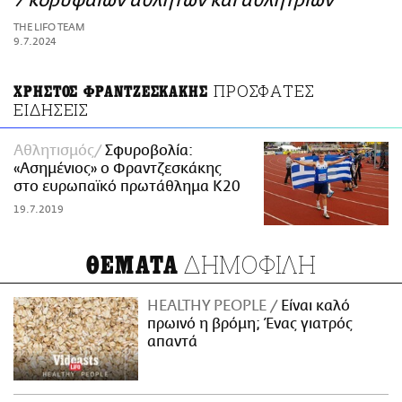
7 κορυφαίων αθλητών και αθλητριών
ΑΜΠΑ
THE LIFO TEAM
PRINT
9.7.2024
ΠΡΟΣΦΑΤΕΣ
ΧΡΗΣΤΟΣ ΦΡΑΝΤΖΕΣΚΑΚΗΣ
ΕΙΔΗΣΕΙΣ
Αθλητισμός
Σφυροβολία:
«Ασημένιος» ο Φραντζεσκάκης
στο ευρωπαϊκό πρωτάθλημα Κ20
19.7.2019
ΔΗΜΟΦΙΛΗ
ΘΕΜΑΤΑ
HEALTHY PEOPLE
Είναι καλό
πρωινό η βρόμη; Ένας γιατρός
απαντά