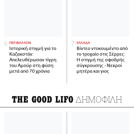
ΠΕΡΙΒΑΛΛΟΝ
ΕΛΛΑΔΑ
Ιστορική στιγμή για το
Βίντεο ντοκουμέντο από
Καζακστάν:
το τροχαίο στις Σέρρες:
Απελευθέρωσαν τίγρη
Η στιγμή της σφοδρής
του Αμούρ στη φύση
σύγκρουσης - Νεκροί
μετά από 70 χρόνια
μητέρα και γιος
ΔΗΜΟΦΙΛΗ
THE GOOD LIFO