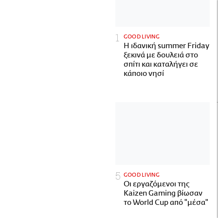
GOOD LIVING
Η ιδανική summer Friday
ξεκινά με δουλειά στο
σπίτι και καταλήγει σε
κάποιο νησί
GOOD LIVING
Οι εργαζόμενοι της
Kaizen Gaming βίωσαν
το World Cup από "μέσα"