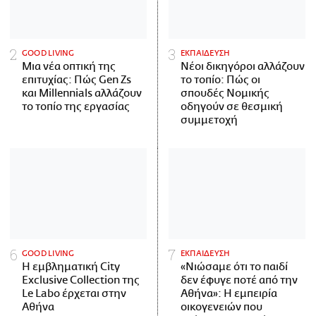
GOOD LIVING
ΕΚΠΑΙΔΕΥΣΗ
Μια νέα οπτική της
Νέοι δικηγόροι αλλάζουν
επιτυχίας: Πώς Gen Zs
το τοπίο: Πώς οι
και Millennials αλλάζουν
σπουδές Νομικής
το τοπίο της εργασίας
οδηγούν σε θεσμική
συμμετοχή
GOOD LIVING
ΕΚΠΑΙΔΕΥΣΗ
Η εμβληματική City
«Νιώσαμε ότι το παιδί
Exclusive Collection της
δεν έφυγε ποτέ από την
Le Labo έρχεται στην
Αθήνα»: Η εμπειρία
Αθήνα
οικογενειών που