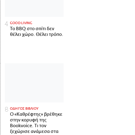
GOOD LIVING
Το BBQ στο σπίτι δεν
θέλει χώρο. Θέλει τρόπο.
ΟΔΗΓΟΣ ΒΙΒΛΙΟΥ
Ο «Καθρέφτης» βρέθηκε
στην κορυφή της
Bookvoice. Τι τον
ξεχώρισε ανάμεσα στα