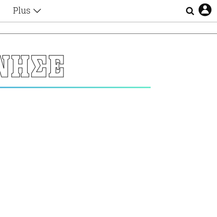
Plus
Θέματα
Συνεντεύξεις
Videos
ΝΗΣΕ
τα
Αφιερώματα
Ζώδια
Εξομολογήσεις
Blogs
η
Οι Αθηναίοι
Απώλειες
Lgbtqi+
Επιλογές