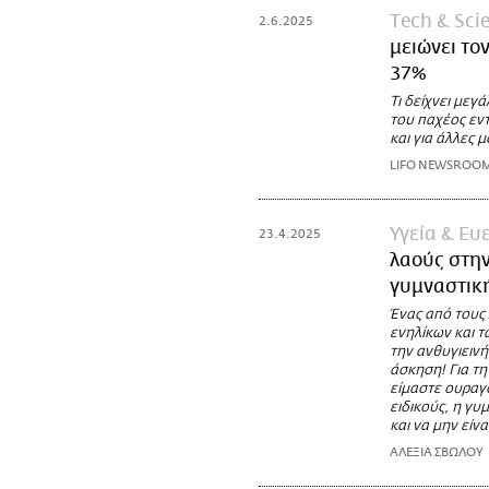
Τech & Sci
2.6.2025
μειώνει το
37%
Τι δείχνει μεγ
του παχέος εν
και για άλλες 
LIFO NEWSROO
Υγεία & Ευ
23.4.2025
λαούς στην
γυμναστικ
Ένας από τους
ενηλίκων και 
την ανθυγιειν
άσκηση! Για τη
είμαστε ουραγ
ειδικούς, η γυ
και να μην είν
ΑΛΕΞΙΑ ΣΒΩΛΟΥ