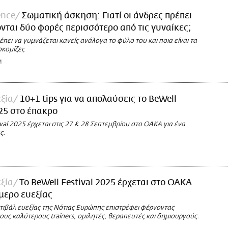
ence
Σωματική άσκηση: Γιατί οι άνδρες πρέπει
νται δύο φορές περισσότερο από τις γυναίκες;
πει να γυμνάζεται κανείς ανάλογα το φύλο του και ποια είναι τα
κομίζει;
M
εξία
10+1 tips για να απολαύσεις το BeWell
025 στο έπακρο
ival 2025 έρχεται στις 27 & 28 Σεπτεμβρίου στο ΟΑΚΑ για ένα
ς.
εξία
Το BeWell Festival 2025 έρχεται στο ΟΑΚΑ
ήμερο ευεξίας
τιβάλ ευεξίας της Νότιας Ευρώπης επιστρέφει φέρνοντας
ους καλύτερους trainers, ομιλητές, θεραπευτές και δημιουργούς.