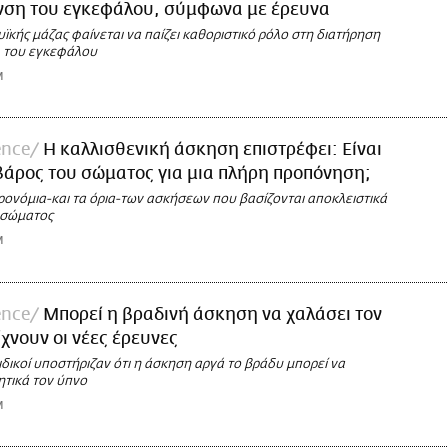
νση του εγκεφάλου, σύμφωνα με έρευνα
ϊκής μάζας φαίνεται να παίζει καθοριστικό ρόλο στη διατήρηση
» του εγκεφάλου
M
ence
Η καλλισθενική άσκηση επιστρέφει: Είναι
βάρος του σώματος για μια πλήρη προπόνηση;
προνόμια-και τα όρια-των ασκήσεων που βασίζονται αποκλειστικά
 σώματος
M
ence
Μπορεί η βραδινή άσκηση να χαλάσει τον
ίχνουν οι νέες έρευνες
 ειδικοί υποστήριζαν ότι η άσκηση αργά το βράδυ μπορεί να
ητικά τον ύπνο
M