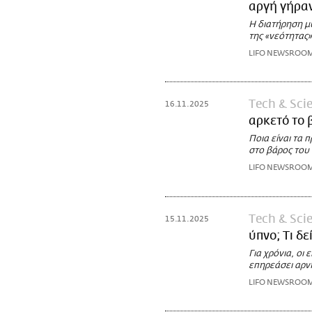
αργή γήρα
Η διατήρηση μυ
της «νεότητας
LIFO NEWSROO
Τech & Sci
16.11.2025
αρκετό το 
Ποια είναι τα 
στο βάρος του
LIFO NEWSROO
Τech & Sci
15.11.2025
ύπνο; Τι δε
Για χρόνια, οι
επηρεάσει αρν
LIFO NEWSROO