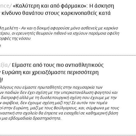
ence
«Καλύτερη και από φάρμακο»: Η άσκηση
ν κίνδυνο θανάτου στους καρκινοπαθείς κατά
άλη μελέτη - Αν και η δοκιμή αφορούσε μόνο ασθενείς με καρκίνο
τέρου, οι ερευνητές θεωρούν πιθανό να ισχύουν παρόμοια οφέλη
μορφές της νόσου
M
εξία
Είμαστε από τους πιο αντιαθλητικούς
 Ευρώπη και χρειαζόμαστε περισσότερη
ή!
 λόγους που είμαστε πρωταθλητές στην παχυσαρκία των
των παιδιών δεν έχει σχέση με την υπερκατανάλωση φαγητού και
ή διατροφή αλλά με τη δυσλειτουργική σχέση που έχουμε με την
ν ακρίβεια, δεν έχουμε σχέση μαζί της! Σε αυτόν τον τομέα
οί στην Ευρώπη, μαζί με τους Βούλγαρους, και, σύμφωνα με τους
μναστική στο σχολείο θα έπρεπε να εισαχθεί σε καθημερινή βάση
αι μια εβδομαδιαία δραστηριότητα.