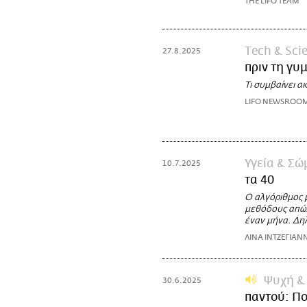
THE LIFO TEAM
Τech & Sci
27.8.2025
πριν τη γυ
Τι συμβαίνει α
LIFO NEWSROO
Υγεία & Σώ
10.7.2025
τα 40
Ο αλγόριθμος μ
μεθόδους απώλε
έναν μήνα. Δηλ
ΛΙΝΑ ΙΝΤΖΕΓΙΑΝ
Ψυχή &
30.6.2025
παντού: Πο