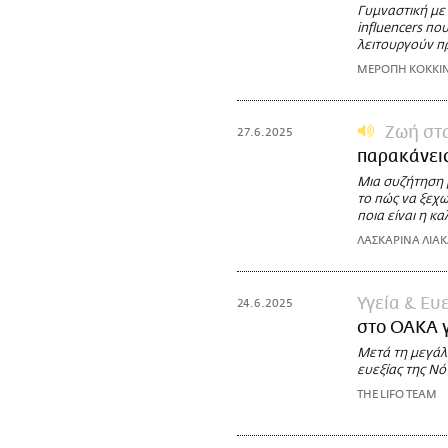
Γυμναστική με 
influencers πο
λειτουργούν π
ΜΕΡΟΠΗ ΚΟΚΚΙ
Ζωή στ
27.6.2025
παρακάνει
Μια συζήτηση 
το πώς να ξεχω
ποια είναι η κ
ΛΑΣΚΑΡΙΝΑ ΛΙΑ
Υγεία & Ευ
24.6.2025
στο ΟΑΚΑ γ
Μετά τη μεγάλη
ευεξίας της Νό
THE LIFO TEAM