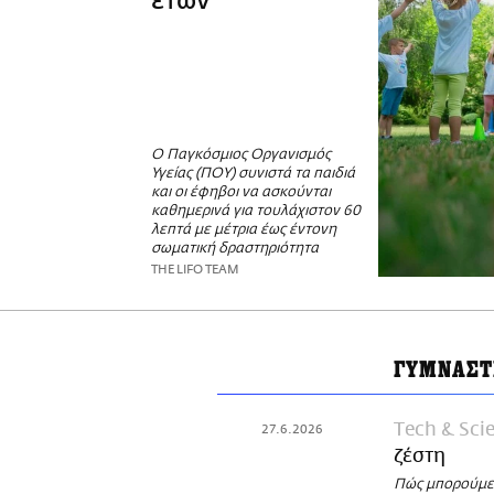
ετών
Ο Παγκόσμιος Οργανισμός
Υγείας (ΠΟΥ) συνιστά τα παιδιά
και οι έφηβοι να ασκούνται
καθημερινά για τουλάχιστον 60
λεπτά με μέτρια έως έντονη
σωματική δραστηριότητα
THE LIFO TEAM
ΓΥΜΝΑΣΤ
Τech & Sci
27.6.2026
ζέστη
Πώς μπορούμε 