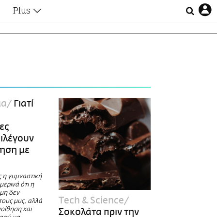
Plus
Θέματα
Συνεντεύξεις
Videos
τα
Αφιερώματα
Ζώδια
Εξομολογήσεις
Blogs
η
μα
Γιατί
Οι Αθηναίοι
Απώλειες
ες
Lgbtqi+
πιλέγουν
Επιλογές
ηση με
ς η γυμναστική
μερινά ότι η
μη δεν
Τech & Science
τους μυς, αλλά
οίθηση και
Σοκολάτα πριν την