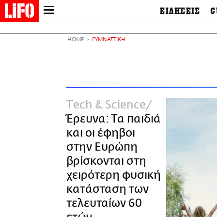
ΕΙΔΗΣΕΙΣ
C
LIFO SHOP
Ελλάδα
Ο
Διεθνή
Μ
NEWSLETTER
HOME
ΓΥΜΝΑΣΤΙΚΗ
Πολιτική
Θ
ΜΙΚΡΟΠΡΑΓΜΑΤΑ
Οικονομία
Ει
THE GOOD LIFO
Πολιτισμός
Βι
LIFOLAND
Αθλητισμός
Αρ
CITY GUIDE
& 
Περιβάλλον
Τech & Science
D
ΑΜΠΑ
TV & Media
Φ
Έρευνα: Τα παιδιά
PRINT
Tech &
Science
και οι έφηβοι
European Lifo
στην Ευρώπη
βρίσκονται στη
χειρότερη φυσική
κατάσταση των
τελευταίων 60