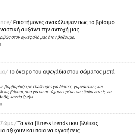
ence
Επιστήμονες ανακάλυψαν πως το βρίσιμο
μναστική αυξάνει την αντοχή μας
κριβώς στον εγκέφαλό μας όταν βρίζουμε;
M
μα
Το όνειρο του αψεγάδιαστου σώματος μετά
ε βομβαρδίζει με challenges για δίαιτες, γυμναστικές και
ιας βάρους που για να πετύχουν πρέπει να εξαφανιστείς για
αδή, «αντίο ζωή!»
ΝΗ
 Σώμα
Τα νέα fitness trends που βλέπεις
ια αξίζουν και ποια να αγνοήσεις