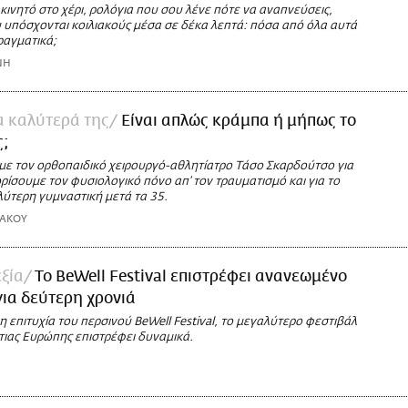
κινητό στο χέρι, ρολόγια που σου λένε πότε να αναπνεύσεις,
υ υπόσχονται κοιλιακούς μέσα σε δέκα λεπτά: πόσα από όλα αυτά
ραγματικά;
ΝΗ
α καλύτερά της
Είναι απλώς κράμπα ή μήπως το
ς;
με τον ορθοπαιδικό χειρουργό-αθλητίατρο Τάσο Σκαρδούτσο για
ρίσουμε τον φυσιολογικό πόνο απ’ τον τραυματισμό και για το
αλύτερη γυμναστική μετά τα 35.
ΚΑΚΟΥ
εξία
Το BeWell Festival επιστρέφει ανανεωμένο
ια δεύτερη χρονιά
 επιτυχία του περσινού BeWell Festival, το μεγαλύτερο φεστιβάλ
τιας Ευρώπης επιστρέφει δυναμικά.