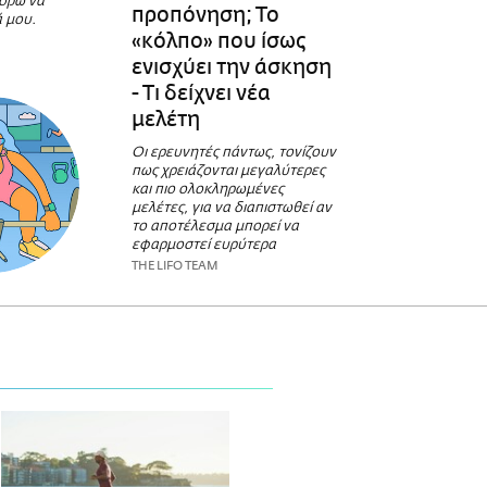
πορώ να
προπόνηση; Το
ά μου.
«κόλπο» που ίσως
ενισχύει την άσκηση
- Τι δείχνει νέα
μελέτη
Οι ερευνητές πάντως, τονίζουν
πως χρειάζονται μεγαλύτερες
και πιο ολοκληρωμένες
μελέτες, για να διαπιστωθεί αν
το αποτέλεσμα μπορεί να
εφαρμοστεί ευρύτερα
THE LIFO TEAM