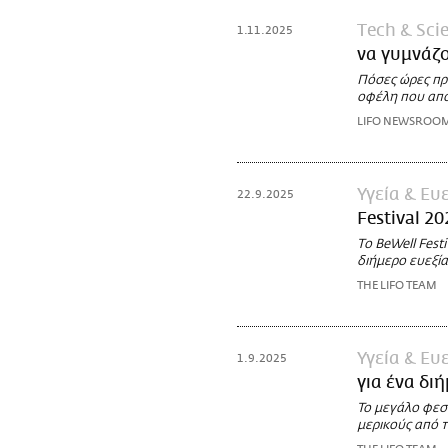
Τech & Sci
1.11.2025
να γυμνάζο
Πόσες ώρες πρέ
οφέλη που απο
LIFO NEWSROO
Υγεία & Ευ
22.9.2025
Festival 2
Το BeWell Fest
διήμερο ευεξία
THE LIFO TEAM
Υγεία & Ευ
1.9.2025
για ένα δι
To μεγάλο φεσ
μερικούς από τ