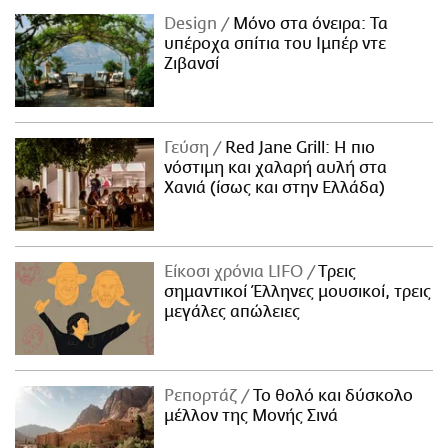
Design
Μόνο στα όνειρα: Τα
υπέροχα σπίτια του Ιμπέρ ντε
Ζιβανσί
Γεύση
Red Jane Grill: Η πιο
νόστιμη και χαλαρή αυλή στα
Χανιά (ίσως και στην Ελλάδα)
Είκοσι χρόνια LIFO
Tρεις
σημαντικοί Έλληνες μουσικοί, τρεις
μεγάλες απώλειες
Ρεπορτάζ
Το θολό και δύσκολο
μέλλον της Μονής Σινά