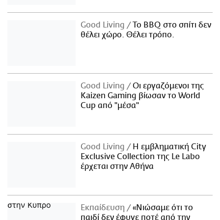
Good Living
Το BBQ στο σπίτι δεν
θέλει χώρο. Θέλει τρόπο.
Good Living
Οι εργαζόμενοι της
Kaizen Gaming βίωσαν το World
Cup από "μέσα"
Good Living
Η εμβληματική City
Exclusive Collection της Le Labo
έρχεται στην Αθήνα
Εκπαίδευση
«Νιώσαμε ότι το
παιδί δεν έφυγε ποτέ από την