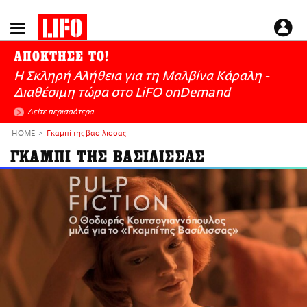
Παράκαμψη
προς
το
ΕΙΔΗΣΕΙΣ
κυρίως
ΑΠΟΚΤΗΣΕ ΤΟ!
περιεχόμενο
CULTURE
Η Σκληρή Αλήθεια για τη Μαλβίνα Κάραλη -
ΑΠΟΨΕΙΣ
Διαθέσιμη τώρα στo LiFO onDemand
ΤΡΟΠΟΣ ΖΩΗΣ
Δείτε περισσότερα
PODCASTS
HOME
Γκαμπί της βασίλισσας
Plus
ΓΚΑΜΠΙ ΤΗΣ ΒΑΣΙΛΙΣΣΑΣ
LIFO SHOP
NEWSLETTER
ΜΙΚΡΟΠΡΑΓΜΑΤΑ
THE GOOD LIFO
LIFOLAND
CITY GUIDE