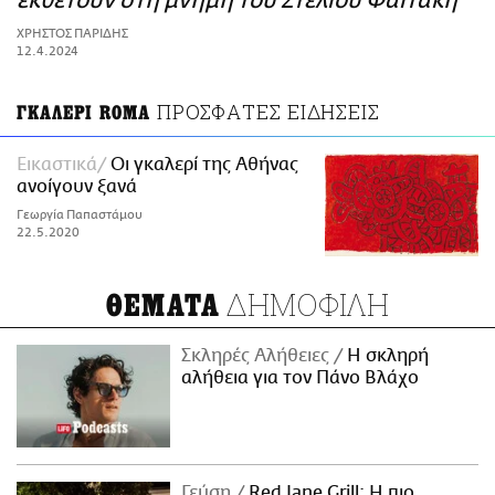
εκθέτουν στη μνήμη του Στέλιου Φαϊτάκη
ΑΜΠΑ
ΧΡΗΣΤΟΣ ΠΑΡΙΔΗΣ
PRINT
12.4.2024
ΠΡΟΣΦΑΤΕΣ ΕΙΔΗΣΕΙΣ
ΓΚΑΛΕΡΙ ROMA
Εικαστικά
Οι γκαλερί της Αθήνας
ανοίγουν ξανά
Γεωργία Παπαστάμου
22.5.2020
ΔΗΜΟΦΙΛΗ
ΘΕΜΑΤΑ
Σκληρές Αλήθειες
H σκληρή
αλήθεια για τον Πάνο Βλάχο
Γεύση
Red Jane Grill: Η πιο