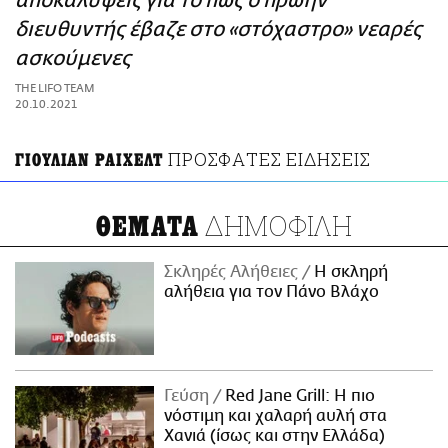
αποκαλύψεις για το πώς ο πρώην
ΑΜΠΑ
διευθυντής έβαζε στο «στόχαστρο» νεαρές
PRINT
ασκούμενες
THE LIFO TEAM
20.10.2021
ΠΡΟΣΦΑΤΕΣ ΕΙΔΗΣΕΙΣ
ΓΙΟΥΛΙΑΝ ΡΑΙΧΕΛΤ
ΔΗΜΟΦΙΛΗ
ΘΕΜΑΤΑ
Σκληρές Αλήθειες
H σκληρή
αλήθεια για τον Πάνο Βλάχο
Γεύση
Red Jane Grill: Η πιο
νόστιμη και χαλαρή αυλή στα
Χανιά (ίσως και στην Ελλάδα)