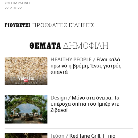
ΑΜΠΑ
ΖΩΗ ΠΑΡΑΣΙΔΗ
PRINT
27.2.2022
ΠΡΟΣΦΑΤΕΣ ΕΙΔΗΣΕΙΣ
ΓΙΟΥΒΕΤΣΙ
ΔΗΜΟΦΙΛΗ
ΘΕΜΑΤΑ
HEALTHY PEOPLE
Είναι καλό
πρωινό η βρόμη; Ένας γιατρός
απαντά
Design
Μόνο στα όνειρα: Τα
υπέροχα σπίτια του Ιμπέρ ντε
Ζιβανσί
Γεύση
Red Jane Grill: Η πιο