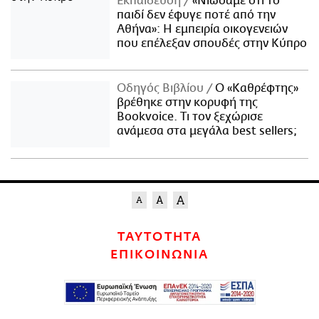
Εκπαίδευση
«Νιώσαμε ότι το
παιδί δεν έφυγε ποτέ από την
Αθήνα»: Η εμπειρία οικογενειών
που επέλεξαν σπουδές στην Κύπρο
Οδηγός Βιβλίου
Ο «Καθρέφτης»
βρέθηκε στην κορυφή της
Bookvoice. Τι τον ξεχώρισε
ανάμεσα στα μεγάλα best sellers;
ΤΑΥΤΟΤΗΤΑ
ΕΠΙΚΟΙΝΩΝΙΑ