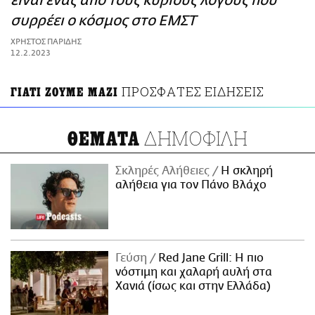
είναι ένας από τους κύριους λόγους που
ΑΜΠΑ
συρρέει ο κόσμος στο ΕΜΣΤ
PRINT
ΧΡΗΣΤΟΣ ΠΑΡΙΔΗΣ
12.2.2023
ΠΡΟΣΦΑΤΕΣ ΕΙΔΗΣΕΙΣ
ΓΙΑΤΙ ΖΟΥΜΕ ΜΑΖΙ
ΔΗΜΟΦΙΛΗ
ΘΕΜΑΤΑ
Σκληρές Αλήθειες
H σκληρή
αλήθεια για τον Πάνο Βλάχο
Γεύση
Red Jane Grill: Η πιο
νόστιμη και χαλαρή αυλή στα
Χανιά (ίσως και στην Ελλάδα)