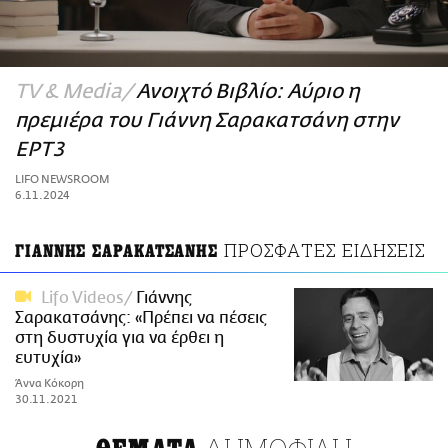
ΑΜΠΑ
PRINT
TV & Media
Ανοιχτό Βιβλίο: Αύριο η
πρεμιέρα του Γιάννη Σαρακατσάνη στην
ΕΡΤ3
LIFO NEWSROOM
6.11.2024
ΠΡΟΣΦΑΤΕΣ ΕΙΔΗΣΕΙΣ
ΓΙΑΝΝΗΣ ΣΑΡΑΚΑΤΣΑΝΗΣ
Lifo Videos
Γιάννης
Σαρακατσάνης: «Πρέπει να πέσεις
στη δυστυχία για να έρθει η
ευτυχία»
Άννα Κόκορη
30.11.2021