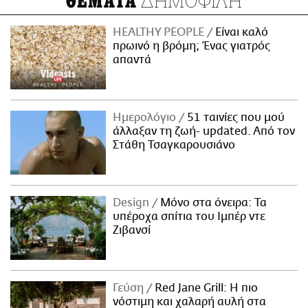
ΔΗΜΟΦΙΛΗ
ΘΕΜΑΤΑ
HEALTHY PEOPLE
Είναι καλό
πρωινό η βρόμη; Ένας γιατρός
απαντά
Ημερολόγιο
51 ταινίες που μού
άλλαξαν τη ζωή- updated. Aπό τον
Στάθη Τσαγκαρουσιάνο
Design
Μόνο στα όνειρα: Τα
υπέροχα σπίτια του Ιμπέρ ντε
Ζιβανσί
Γεύση
Red Jane Grill: Η πιο
νόστιμη και χαλαρή αυλή στα