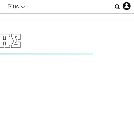
Plus
Θέματα
Συνεντεύξεις
Videos
ΤΗΣ
τα
Αφιερώματα
Ζώδια
Εξομολογήσεις
Blogs
η
Οι Αθηναίοι
Απώλειες
Lgbtqi+
Επιλογές