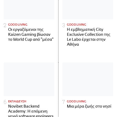
GOOD LIVING
GOOD LIVING
Οι εργαζόμενοι της
Η εμβληματική City
Kaizen Gaming βίωσαν
Exclusive Collection της
το World Cup από "μέσα"
Le Labo έρχεται στην
Αθήνα
ΕΚΠΑΙΔΕΥΣΗ
GOOD LIVING
Novibet Backend
Μια μέρα ζωής στο νησί
Academy: Η επόμενη
γενιά software engineers