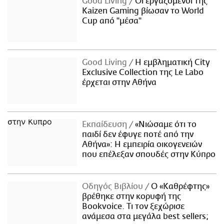
Good Living
Οι εργαζόμενοι της
Kaizen Gaming βίωσαν το World
Cup από "μέσα"
Good Living
Η εμβληματική City
Exclusive Collection της Le Labo
έρχεται στην Αθήνα
Εκπαίδευση
«Νιώσαμε ότι το
παιδί δεν έφυγε ποτέ από την
Αθήνα»: Η εμπειρία οικογενειών
που επέλεξαν σπουδές στην Κύπρο
Οδηγός Βιβλίου
Ο «Καθρέφτης»
βρέθηκε στην κορυφή της
Bookvoice. Τι τον ξεχώρισε
ανάμεσα στα μεγάλα best sellers;