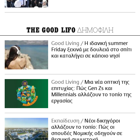
ΔΗΜΟΦΙΛΗ
THE GOOD LIFO
Good Living
Η ιδανική summer
Friday ξεκινά με δουλειά στο σπίτι
και καταλήγει σε κάποιο νησί
Good Living
Μια νέα οπτική της
επιτυχίας: Πώς Gen Zs και
Millennials αλλάζουν το τοπίο της
εργασίας
Εκπαίδευση
Νέοι δικηγόροι
αλλάζουν το τοπίο: Πώς οι
σπουδές Νομικής οδηγούν σε
θεσμική συμμετοχή