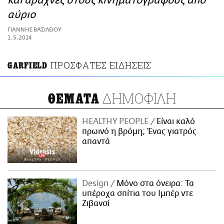
και αράχνες στους κινηματογράφους από
ΑΜΠΑ
αύριο
PRINT
ΓΙΑΝΝΗΣ ΒΑΣΙΛΕΙΟΥ
1.5.2024
ΠΡΟΣΦΑΤΕΣ ΕΙΔΗΣΕΙΣ
GARFIELD
ΔΗΜΟΦΙΛΗ
ΘΕΜΑΤΑ
HEALTHY PEOPLE
Είναι καλό
πρωινό η βρόμη; Ένας γιατρός
απαντά
Design
Μόνο στα όνειρα: Τα
υπέροχα σπίτια του Ιμπέρ ντε
Ζιβανσί