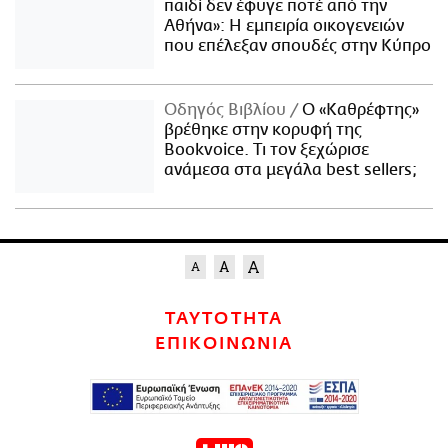
παιδί δεν έφυγε ποτέ από την
Αθήνα»: Η εμπειρία οικογενειών
που επέλεξαν σπουδές στην Κύπρο
Οδηγός Βιβλίου
Ο «Καθρέφτης»
βρέθηκε στην κορυφή της
Bookvoice. Τι τον ξεχώρισε
ανάμεσα στα μεγάλα best sellers;
ΤΑΥΤΟΤΗΤΑ
ΕΠΙΚΟΙΝΩΝΙΑ