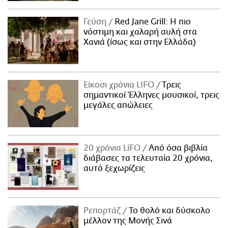
Γεύση
Red Jane Grill: Η πιο
νόστιμη και χαλαρή αυλή στα
Χανιά (ίσως και στην Ελλάδα)
Είκοσι χρόνια LIFO
Tρεις
σημαντικοί Έλληνες μουσικοί, τρεις
μεγάλες απώλειες
20 χρόνια LiFO
Από όσα βιβλία
διάβασες τα τελευταία 20 χρόνια,
αυτό ξεχωρίζεις
Ρεπορτάζ
Το θολό και δύσκολο
μέλλον της Μονής Σινά