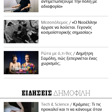
αντιμετωπίζουμε την πόλη με
αδιαφορία»
Μεσοπόλεμος
«Ο Νεοέλλην
άρχισε να λούεται. Γεγονός
κοσμοϊστορικής σημασίας»
Ρώτα με ό,τι θες
Δημήτρη
Σαμόλη, πώς ξεπερνιέται ένας
χωρισμός;
ΔΗΜΟΦΙΛΗ
ΕΙΔΗΣΕΙΣ
Τech & Science
Κράμπες: Τι τις
προκαλεί και τι να κάνουμε όταν