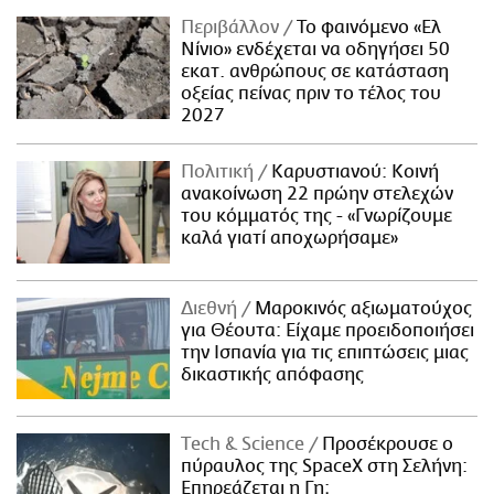
Περιβάλλον
Το φαινόμενο «Ελ
Νίνιο» ενδέχεται να οδηγήσει 50
εκατ. ανθρώπους σε κατάσταση
οξείας πείνας πριν το τέλος του
2027
Πολιτική
Καρυστιανού: Κοινή
ανακοίνωση 22 πρώην στελεχών
του κόμματός της - «Γνωρίζουμε
καλά γιατί αποχωρήσαμε»
Διεθνή
Μαροκινός αξιωματούχος
για Θέουτα: Είχαμε προειδοποιήσει
την Ισπανία για τις επιπτώσεις μιας
δικαστικής απόφασης
Τech & Science
Προσέκρουσε ο
πύραυλος της SpaceX στη Σελήνη:
Επηρεάζεται η Γη;