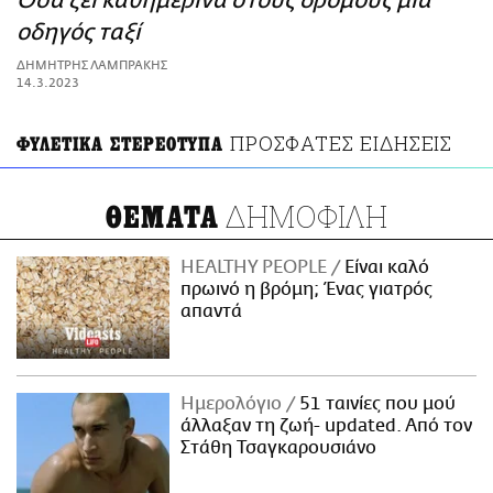
Όσα ζει καθημερινά στους δρόμους μια
ΑΜΠΑ
οδηγός ταξί
PRINT
ΔΗΜΗΤΡΗΣ ΛΑΜΠΡΑΚΗΣ
14.3.2023
ΠΡΟΣΦΑΤΕΣ ΕΙΔΗΣΕΙΣ
ΦΥΛΕΤΙΚΑ ΣΤΕΡΕΟΤΥΠΑ
ΔΗΜΟΦΙΛΗ
ΘΕΜΑΤΑ
HEALTHY PEOPLE
Είναι καλό
πρωινό η βρόμη; Ένας γιατρός
απαντά
Ημερολόγιο
51 ταινίες που μού
άλλαξαν τη ζωή- updated. Aπό τον
Στάθη Τσαγκαρουσιάνο