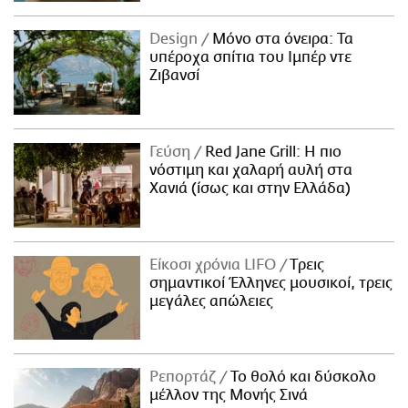
Design
Μόνο στα όνειρα: Τα
υπέροχα σπίτια του Ιμπέρ ντε
Ζιβανσί
Γεύση
Red Jane Grill: Η πιο
νόστιμη και χαλαρή αυλή στα
Χανιά (ίσως και στην Ελλάδα)
Είκοσι χρόνια LIFO
Tρεις
σημαντικοί Έλληνες μουσικοί, τρεις
μεγάλες απώλειες
Ρεπορτάζ
Το θολό και δύσκολο
μέλλον της Μονής Σινά