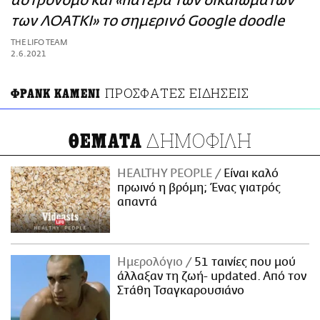
αστρονόμο και «πατέρα των δικαιωμάτων
ΑΜΠΑ
των ΛΟΑΤΚΙ» το σημερινό Google doodle
PRINT
THE LIFO TEAM
2.6.2021
ΠΡΟΣΦΑΤΕΣ ΕΙΔΗΣΕΙΣ
ΦΡΑΝΚ ΚΑΜΕΝΙ
ΔΗΜΟΦΙΛΗ
ΘΕΜΑΤΑ
HEALTHY PEOPLE
Είναι καλό
πρωινό η βρόμη; Ένας γιατρός
απαντά
Ημερολόγιο
51 ταινίες που μού
άλλαξαν τη ζωή- updated. Aπό τον
Στάθη Τσαγκαρουσιάνο