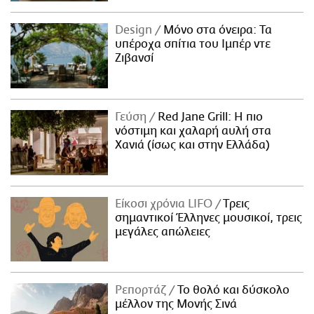
Design
Μόνο στα όνειρα: Τα
υπέροχα σπίτια του Ιμπέρ ντε
Ζιβανσί
Γεύση
Red Jane Grill: Η πιο
νόστιμη και χαλαρή αυλή στα
Χανιά (ίσως και στην Ελλάδα)
Είκοσι χρόνια LIFO
Tρεις
σημαντικοί Έλληνες μουσικοί, τρεις
μεγάλες απώλειες
Ρεπορτάζ
Το θολό και δύσκολο
μέλλον της Μονής Σινά