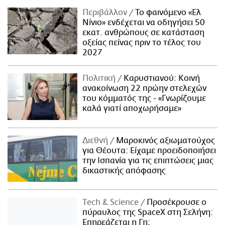
Περιβάλλον
Το φαινόμενο «Ελ
Νίνιο» ενδέχεται να οδηγήσει 50
εκατ. ανθρώπους σε κατάσταση
οξείας πείνας πριν το τέλος του
2027
Πολιτική
Καρυστιανού: Κοινή
ανακοίνωση 22 πρώην στελεχών
του κόμματός της - «Γνωρίζουμε
καλά γιατί αποχωρήσαμε»
Διεθνή
Μαροκινός αξιωματούχος
για Θέουτα: Είχαμε προειδοποιήσει
την Ισπανία για τις επιπτώσεις μιας
δικαστικής απόφασης
Τech & Science
Προσέκρουσε ο
πύραυλος της SpaceX στη Σελήνη:
Επηρεάζεται η Γη;