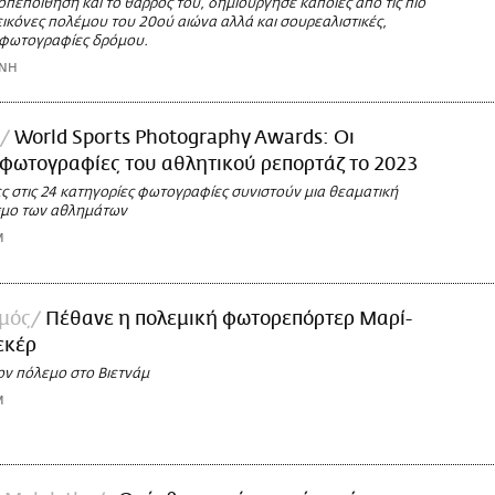
πεποίθηση και το θάρρος του, δημιούργησε κάποιες από τις πιο
ικόνες πολέμου του 20ού αιώνα αλλά και σουρεαλιστικές,
 φωτογραφίες δρόμου.
ΩΝΗ
World Sports Photography Awards: Οι
φωτογραφίες του αθλητικού ρεπορτάζ το 2023
ς στις 24 κατηγορίες φωτογραφίες συνιστούν μια θεαματική
σμο των αθλημάτων
M
σμός
Πέθανε η πολεμική φωτορεπόρτερ Μαρί-
εκέρ
ον πόλεμο στο Βιετνάμ
M