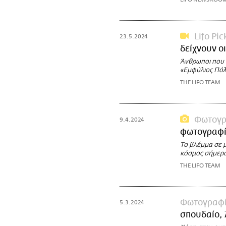
Lifo Pic
23.5.2024
δείχνουν οι
Άνθρωποι που 
«Εμφύλιος Πόλ
THE LIFO TEAM
Φωτογρ
9.4.2024
φωτογραφίε
Το βλέμμα σε μ
κόσμος σήμερα
THE LIFO TEAM
Φωτογραφ
5.3.2024
σπουδαίο,