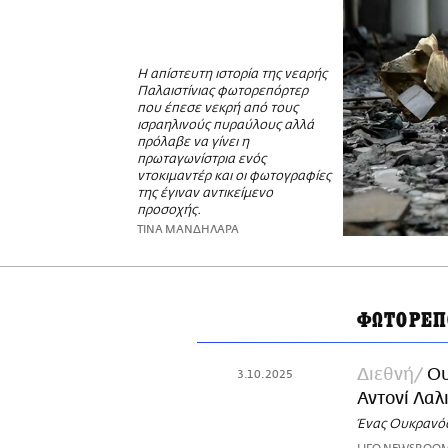
Η απίστευτη ιστορία της νεαρής
Παλαιστίνιας φωτορεπόρτερ
που έπεσε νεκρή από τους
ισραηλινούς πυραύλους αλλά
πρόλαβε να γίνει η
πρωταγωνίστρια ενός
ντοκιμαντέρ και οι φωτογραφίες
της έγιναν αντικείμενο
προσοχής.
ΤΙΝΑ ΜΑΝΔΗΛΑΡΑ
ΦΩΤΟΡΕΠ
Διεθνή
Ου
3.10.2025
Αντονί Λαλ
Ένας Ουκρανός