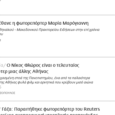
M
έθανε η φωτορεπόρτερ Μαρία Μαρόγιαννη
Αθηναϊκού - Μακεδονικού Πρακτορείου Ειδήσεων στην επί χρόνια
ου
M
ία
Ο Νίκος Φλώρος είναι ο τελευταίος
τερ μιας άλλης Αθήνας
εχασμένη στοά της Πανεπιστημίου, ένα από τα παλαιότερα
ης Αθήνας φυλά φιλμ και αρνητικά που κρύβουν μισό αιώνα
.
ΑΖΟΠΟΥΛΟΣ
Γάζα: Παραιτήθηκε φωτορεπόρτερ του Reuters