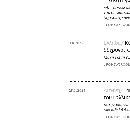
- Το κατηγ
«Δεν μπορώ πια
του ουσιαστικά
δημοσιογράφων
LIFO NEWSROO
Ελλάδα
Κέ
9.8.2025
55χρονος 
Μάχη για τη ζω
LIFO NEWSROO
Διεθνή
Το
25.3.2025
του Γαλλικ
Κατηγορούνται
οικειοθελή διά
LIFO NEWSROO