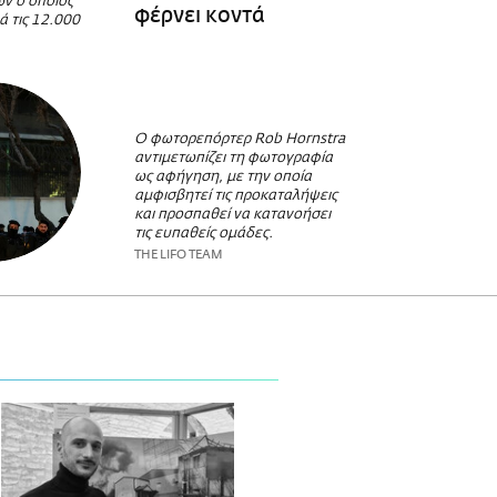
ών ο οποίος
φέρνει κοντά
ά τις 12.000
Ο φωτορεπόρτερ Rob Hornstra
αντιμετωπίζει τη φωτογραφία
ως αφήγηση, με την οποία
αμφισβητεί τις προκαταλήψεις
και προσπαθεί να κατανοήσει
τις ευπαθείς ομάδες.
THE LIFO TEAM