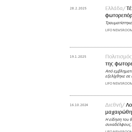
Ελλάδα
Τέ
28.2.2025
φωτορεπόρ
Τραυματίστηκε
LIFO NEWSROO
Πολιτισμός
19.1.2025
της φωτορε
Από εμβληματικ
εξελίχθηκε σε
LIFO NEWSROO
Διεθνή
Λο
16.10.2024
μαχαιρώθηκ
Η είδηση του 
συναδέλφους, 
LIFO NEWSROO