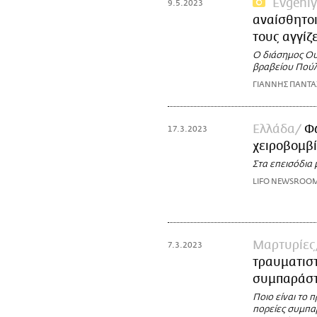
Evgeniy
9.5.2023
αναίσθητοι 
τους αγγίζε
Ο διάσημος Ου
βραβείου Πούλι
ΓΙΑΝΝΗΣ ΠΑΝΤ
Ελλάδα
Φ
17.3.2023
χειροβομβ
Στα επεισόδια 
LIFO NEWSROO
Μαρτυρίες
7.3.2023
τραυματιστ
συμπαράσ
Ποιο είναι το 
πορείες συμπα