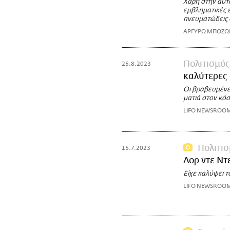
Χάρη στην αυτο
εμβληματικές ε
πνευματώδεις
ΑΡΓΥΡΩ ΜΠΟΖ
Πολιτισμός
25.8.2023
καλύτερες 
Οι βραβευμένε
ματιά στον κό
LIFO NEWSROO
Πολιτι
15.7.2023
Λορ ντε Ντ
Είχε καλύψει τ
LIFO NEWSROO