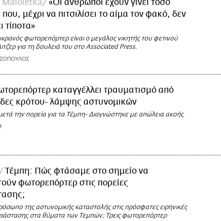
 Maloletka
«Οι άνθρωποι έχουν γίνει τόσο
που, μέχρι να πιτσιλίσει το αίμα τον φακό, δεν
ι τίποτα»
κρανός φωτορεπόρτερ είναι ο μεγάλος νικητής του φετινού
τζερ για τη δουλειά του στο Associated Press.
ΑΖΟΠΟΥΛΟΣ
ωτορεπόρτερ καταγγέλλει τραυματισμό από
ίδες κρότου- λάμψης αστυνομικών
μετά την πορεία για τα Τέμπη- Διαγνώστηκε με απώλεια ακοής
M
Τέμπη: Πώς φτάσαμε στο σημείο να
ούν φωτορεπόρτερ στις πορείες
τασης;
πρόσωπο της αστυνομικής καταστολής στις πρόσφατες ειρηνικές
ράστασης στα θύματα των Τεμπών; Τρεις φωτορεπόρτερ