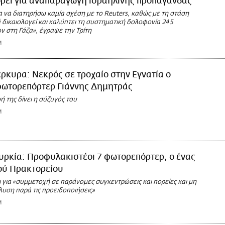
ορεί για αναπαραγωγή ισραηλινής προπαγάνδας
 να διατηρήσω καμία σχέση με το Reuters, καθώς με τη στάση
 δικαιολογεί και καλύπτει τη συστηματική δολοφονία 245
 στη Γάζα», έγραψε την Τρίτη
M
ρκυρα: Νεκρός σε τροχαίο στην Εγνατία ο
φωτορεπόρτερ Γιάννης Δημητράς
ή της δίνει η σύζυγός του
M
υρκία: Προφυλακιστέοι 7 φωτορεπόρτερ, ο ένας
ού Πρακτορείου
 για «συμμετοχή σε παράνομες συγκεντρώσεις και πορείες και μη
λυση παρά τις προειδοποιήσεις»
M