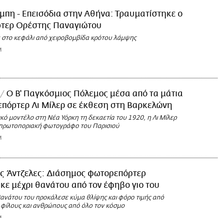
μπη - Επεισόδια στην Αθήνα: Τραυματίστηκε ο
τερ Ορέστης Παναγιώτου
 στο κεφάλι από χειροβομβίδα κρότου λάμψης
M
O Β' Παγκόσμιος Πόλεμος μέσα από τα μάτια
πόρτερ Λι Μίλερ σε έκθεση στη Βαρκελώνη
ό μοντέλο στη Νέα Υόρκη τη δεκαετία του 1920, η Λι Μίλερ
 πρωτοποριακή φωτογράφο του Παρισιού
M
ς Άντζελες: Διάσημος φωτορεπόρτερ
ε μέχρι θανάτου από τον έφηβο γιο του
θανάτου του προκάλεσε κύμα θλίψης και φόρο τιμής από
φίλους και ανθρώπους από όλο τον κόσμο
M