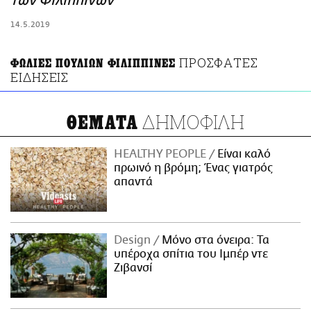
των Φιλιππίνων
ΑΜΠΑ
14.5.2019
PRINT
ΠΡΟΣΦΑΤΕΣ
ΦΩΛΙΕΣ ΠΟΥΛΙΩΝ ΦΙΛΙΠΠΙΝΕΣ
ΕΙΔΗΣΕΙΣ
ΔΗΜΟΦΙΛΗ
ΘΕΜΑΤΑ
HEALTHY PEOPLE
Είναι καλό
πρωινό η βρόμη; Ένας γιατρός
απαντά
Design
Μόνο στα όνειρα: Τα
υπέροχα σπίτια του Ιμπέρ ντε
Ζιβανσί