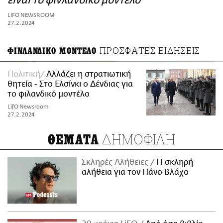
είναι το φινλανδικό μοντέλο
ΑΜΠΑ
LIFO NEWSROOM
PRINT
27.2.2024
ΠΡΟΣΦΑΤΕΣ ΕΙΔΗΣΕΙΣ
ΦΙΝΛΑΝΔΙΚΟ ΜΟΝΤΕΛΟ
Πολιτική
Αλλάζει η στρατιωτική
θητεία - Στο Ελσίνκι ο Δένδιας για
το φιλανδικό μοντέλο
LifO Newsroom
27.2.2024
ΔΗΜΟΦΙΛΗ
ΘΕΜΑΤΑ
Σκληρές Αλήθειες
H σκληρή
αλήθεια για τον Πάνο Βλάχο