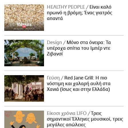
HEALTHY PEOPLE
Είναι καλό
πρωινό η βρόμη; Ένας γιατρός
απαντά
Design
Μόνο στα όνειρα: Τα
υπέροχα σπίτια του Ιμπέρ ντε
Ζιβανσί
Γεύση
Red Jane Grill: Η πιο
νόστιμη και χαλαρή αυλή στα
Χανιά (ίσως και στην Ελλάδα)
Είκοσι χρόνια LIFO
Tρεις
σημαντικοί Έλληνες μουσικοί, τρεις
μεγάλες απώλειες