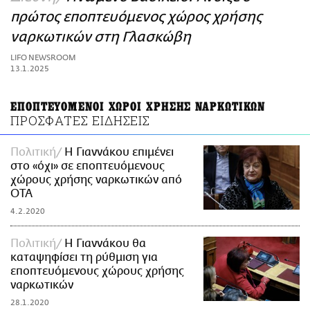
ΑΜΠΑ
πρώτος εποπτευόμενος χώρος χρήσης
PRINT
ναρκωτικών στη Γλασκώβη
LIFO NEWSROOM
13.1.2025
ΕΠΟΠΤΕΥΟΜΕΝΟΙ ΧΩΡΟΙ ΧΡΗΣΗΣ ΝΑΡΚΩΤΙΚΩΝ
ΠΡΟΣΦΑΤΕΣ ΕΙΔΗΣΕΙΣ
Πολιτική
Η Γιαννάκου επιμένει
στο «όχι» σε εποπτευόμενους
χώρους χρήσης ναρκωτικών από
ΟΤΑ
4.2.2020
Πολιτική
Η Γιαννάκου θα
καταψηφίσει τη ρύθμιση για
εποπτευόμενους χώρους χρήσης
ναρκωτικών
28.1.2020