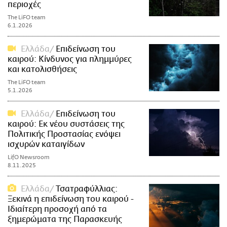
περιοχές
The LiFO team
6.1.2026
Ελλάδα
Επιδείνωση του
καιρού: Κίνδυνος για πλημμύρες
και κατολισθήσεις
The LiFO team
5.1.2026
Ελλάδα
Επιδείνωση του
καιρού: Εκ νέου συστάσεις της
Πολιτικής Προστασίας ενόψει
ισχυρών καταιγίδων
LifO Newsroom
8.11.2025
Ελλάδα
Τσατραφύλλιας:
Ξεκινά η επιδείνωση του καιρού -
Ιδιαίτερη προσοχή από τα
ξημερώματα της Παρασκευής