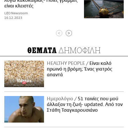
λόγω κακοκαιρίας- Ποιες γραμμές
είναι κλειστές
LifO Newsroom
16.12.2023
<
>
ΔΗΜΟΦΙΛΗ
ΘΕΜΑΤΑ
HEALTHY PEOPLE
Είναι καλό
πρωινό η βρόμη; Ένας γιατρός
απαντά
Ημερολόγιο
51 ταινίες που μού
άλλαξαν τη ζωή- updated. Aπό τον
Στάθη Τσαγκαρουσιάνο