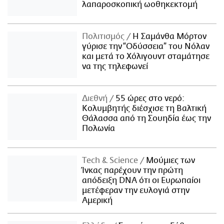
λαπαροσκοπική ωοθηκεκτομή
Πολιτισμός
Η Σαμάνθα Μόρτον
γύρισε την “Οδύσσεια” του Νόλαν
και μετά το Χόλιγουντ σταμάτησε
να της τηλεφωνεί
Διεθνή
55 ώρες στο νερό:
Κολυμβητής διέσχισε τη Βαλτική
Θάλασσα από τη Σουηδία έως την
Πολωνία
Τech & Science
Μούμιες των
Ίνκας παρέχουν την πρώτη
απόδειξη DNA ότι οι Ευρωπαίοι
μετέφεραν την ευλογιά στην
Αμερική