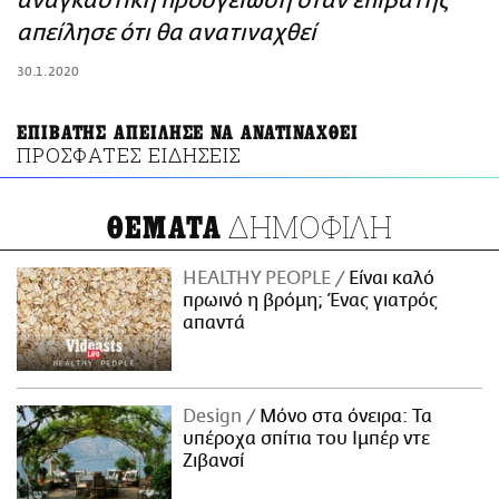
αναγκαστική προσγείωση όταν επιβάτης
ΑΜΠΑ
απείλησε ότι θα ανατιναχθεί
PRINT
30.1.2020
ΕΠΙΒΑΤΗΣ ΑΠΕΙΛΗΣΕ ΝΑ ΑΝΑΤΙΝΑΧΘΕΙ
ΠΡΟΣΦΑΤΕΣ ΕΙΔΗΣΕΙΣ
ΔΗΜΟΦΙΛΗ
ΘΕΜΑΤΑ
HEALTHY PEOPLE
Είναι καλό
πρωινό η βρόμη; Ένας γιατρός
απαντά
Design
Μόνο στα όνειρα: Τα
υπέροχα σπίτια του Ιμπέρ ντε
Ζιβανσί